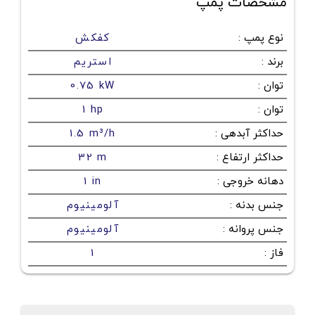
مشخصات پمپ
نوع پمپ
:
کفکش
برند
:
استریم
توان
:
0.75 kW
توان
:
1 hp
حداکثر آبدهی
:
1.5 m³/h
حداکثر ارتفاع
:
32 m
دهانه خروجی
:
1 in
جنس بدنه
:
آلومینیوم
جنس پروانه
:
آلومینیوم
فاز
:
1