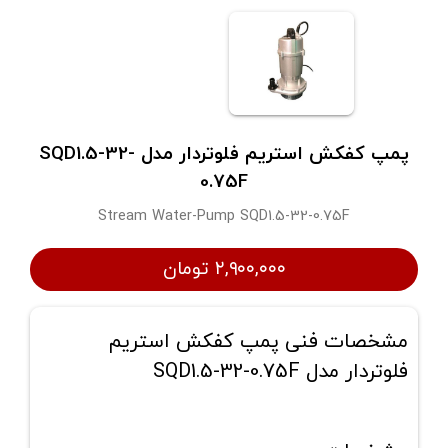
پمپ كفكش استريم فلوتردار مدل SQD1.5-32-
0.75F
Stream Water-Pump SQD1.5-32-0.75F
۲,۹۰۰,۰۰۰ تومان
مشخصات فنی پمپ كفكش استريم
فلوتردار مدل SQD1.5-32-0.75F