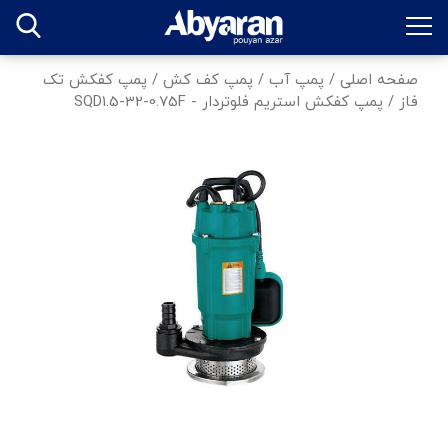
صفحه اصلی
/
پمپ آب
/
پمپ کف کش
/
پمپ کفکش تک
فاز
/
پمپ كفكش استريم فلوتردار - SQD1.5-32-0.75F