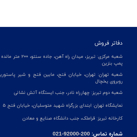
دفاتر فروش
شعبه مرکزی: تبریز، میدان راه آهن، جاده سنتو، 200 م
پمپ بنزین
شعبه تهران: تهران، خیابان فتح، مابین فتح و شیر پاستوریز
روبروی یخچال
شعبه دوم تبریز: چهارراه نادر، جنب ایستگاه آتش نشانی
نمایشگاه تهران: ابتدای بزرگراه شهید متوسلیان، خیابان فتح 5
کارخانه تبریز: قراملک، جنب دانشگاه صنایع و معادن
شماره تماس:
021-92000-200