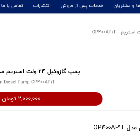
ها و مشتریان
خدمات پس از فروش
انتشارات
تماس با ما
پمپ گازوئيل 24 ولت استریم مدل OP400AP1T
m Diesel Pump OP400AP1T
۲,۰۰۰,۰۰۰ تومان