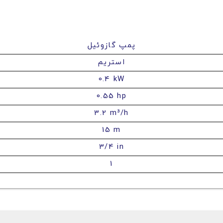
پمپ گازوئیل
استریم
0.4 kW
0.55 hp
3.2 m³/h
15 m
3/4 in
1