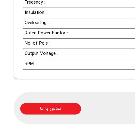
Freqency :
Insulation :
Oveloading :
Rated Power Factor :
No. of Pole :
Output Voltage :
RPM :
تماس با ما