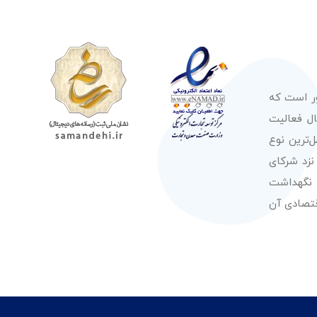
ور است که
صولات از معتبرترین برندهای شناخته شده بین‌المللی را در طول 50 سال فعالیت
‌ترین نوع
نزد شرکای
 نگهداشت
قتصادی آن