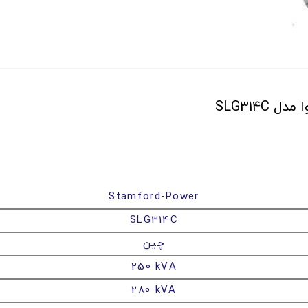
Stamford-Power
SLG314C
چین
250 kVA
280 kVA