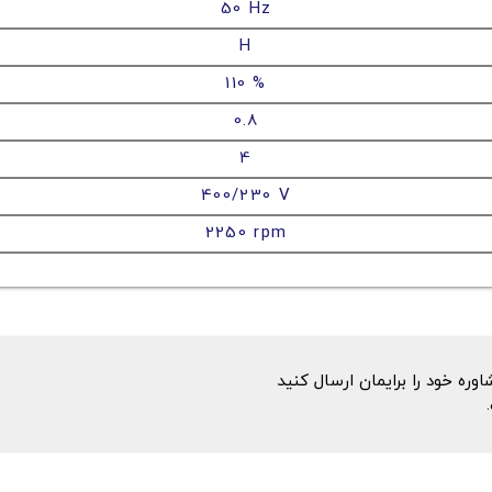
50 Hz
H
110 %
0.8
4
400/230 V
2250 rpm
ه خود را برایمان ارسال کنید