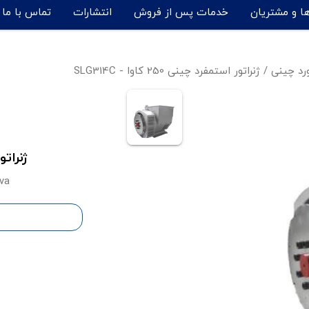
ها و مشتریان
خدمات پس از فروش
انتشارات
تماس با ما
ورد چینی
/
ژنراتور استمفرد چینی 250 کاوا - SLG314C
ژنراتور اس
va