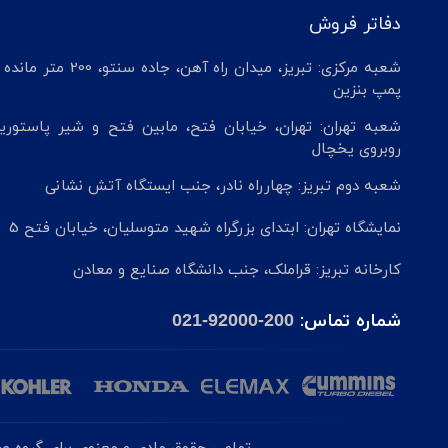
دفاتر فروش
شعبه مرکزی: تبریز، میدان راه آهن، جاده سنتو، 200 م
پمپ بنزین
شعبه تهران: تهران، خیابان فتح، مابین فتح و شیر پاستوریز
روبروی یخچال
شعبه دوم تبریز: چهارراه نادر، جنب ایستگاه آتش نشانی
نمایشگاه تهران: ابتدای بزرگراه شهید متوسلیان، خیابان فتح 5
کارخانه تبریز: قراملک، جنب دانشگاه صنایع و معادن
شماره تماس:
021-92000-200