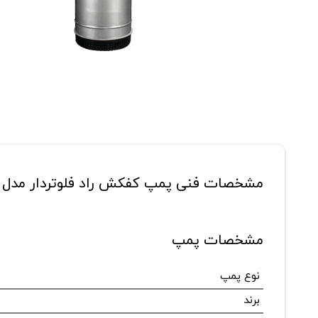
مشخصات فنی پمپ کفکش راد فلوتردار مدل 2AS 6/3
مشخصات پمپ
نوع پمپ
برند