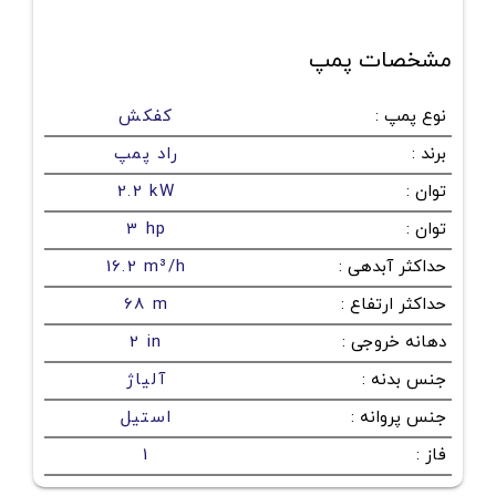
مشخصات پمپ
نوع پمپ
:
کفکش
برند
:
راد پمپ
توان
:
2.2 kW
توان
:
3 hp
حداکثر آبدهی
:
16.2 m³/h
حداکثر ارتفاع
:
68 m
دهانه خروجی
:
2 in
جنس بدنه
:
آلیاژ
جنس پروانه
:
استیل
فاز
:
1