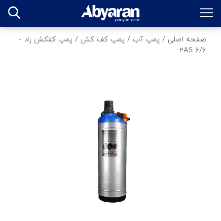
صفحه اصلی
/
پمپ آب
/
پمپ کف کش
/
پمپ کفکش راد -
2AS 6/6