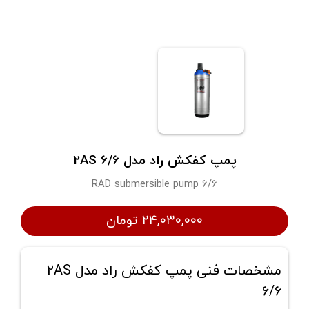
پمپ کفکش راد مدل 2AS 6/6
RAD submersible pump 6/6
۲۴,۰۳۰,۰۰۰ تومان
مشخصات فنی پمپ کفکش راد مدل 2AS
6/6