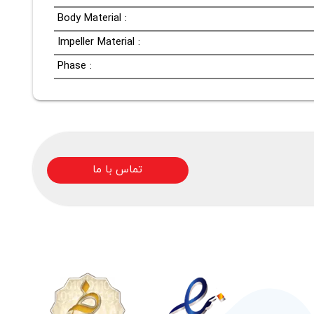
Body Material :
Impeller Material :
Phase :
تماس با ما