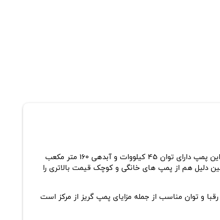
پمپ گریز از مرکز آبروان مدل 100-400 یک پمپ سانتریفیوژ با قطر دهانه مکش 100 میلیمتر و قطر دهانه رانش 400 میلیمتر است. این پمپ دارای توان 45 کیلووات و آبدهی 160 متر مکعب
ست و کابرد صنعتی و کشاورزی دارد و به همین دلیل هم از پمپ های خانگی و کوچک قیمت بالاتری را
رقبا و توان مناسب از جمله مزایای پمپ گریز از مرکز است