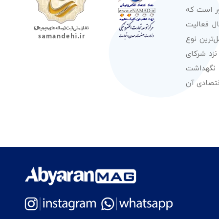
ور است که
صولات از معتبرترین برندهای شناخته شده بین‌المللی را در طول 50 سال فعالیت
‌ترین نوع
نزد شرکای
 نگهداشت
قتصادی آن