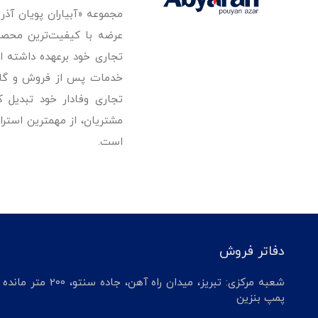
مجموعه «آبیاران پویان آذ
تجاری خود برعهده داشته است
خدمات پس از فروش و گارانت
تجاری وفادار خود تبدیل 
مشتریان، از مهمترین استرا
است.
دفاتر فروش
شعبه مرکزی: تبریز، میدان راه آهن، جاده سنتو، 200 م
پمپ بنزین