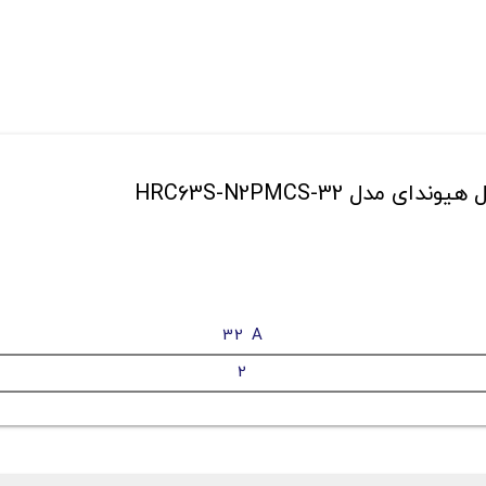
32 A
2