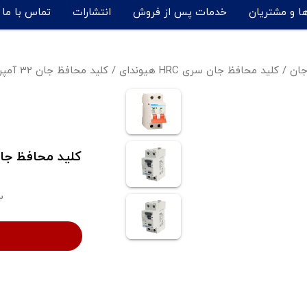
ها و مشتریان
خدمات پس از فروش
انتشارات
تماس با ما
جان
/
کلید محافظ جان سری HRC هیوندای
/
کلید محافظ جان 32 آمپر 2 پل هیوندای - HRC63S-N2PMCS-32
2