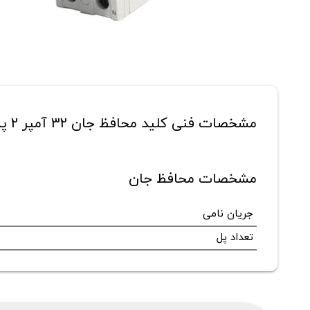
مشخصات فنی کلید محافظ جان 32 آمپر 2 پل هیوندای مدل HRC63S-N2PMCS-32
مشخصات محافظ جان
جریان نامی
تعداد پل