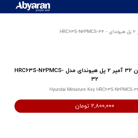
کلید محافظ جان 32 آمپر 2 پل هیوندای مدل HRC63S-N2PMCS-
32
Hyundai Miniature Key HRC63S-N2PMCS-3
۲,۸۰۰,۰۰۰ تومان