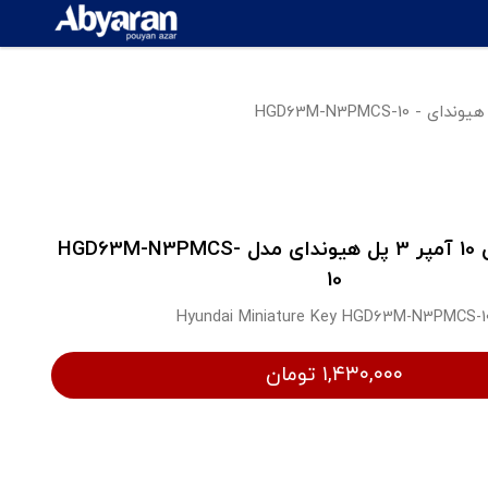
کلید مینیاتوری 10 آمپر 3 پل هیوندای مدل HGD63M-N3PMCS-
10
Hyundai Miniature Key HGD63M-N3PMCS-1
۱,۴۳۰,۰۰۰ تومان