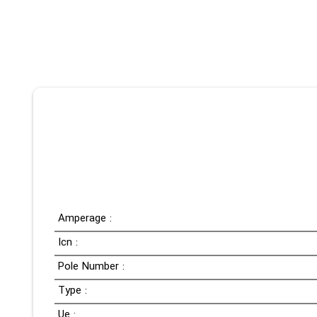
Amperage :
Icn :
Pole Number :
Type :
Ue :