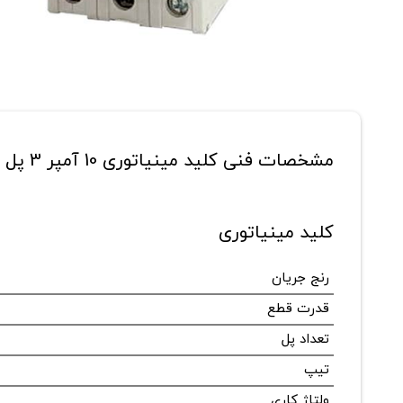
مشخصات فنی کلید مینیاتوری 10 آمپر 3 پل هیوندای مدل HGD63M-N3PMCS-10
کلید مینیاتوری
رنج جریان
قدرت قطع
تعداد پل
تیپ
ولتاژ کاری