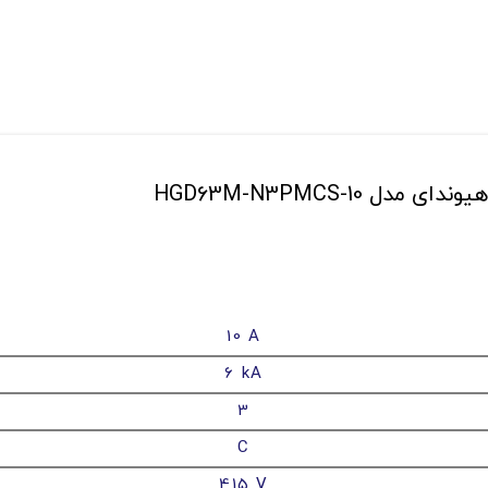
10 A
6 kA
3
C
415 V