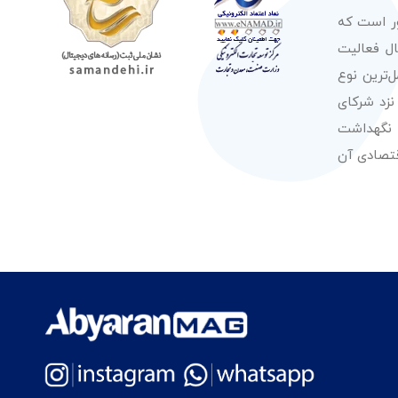
ور است که
صولات از معتبرترین برندهای شناخته شده بین‌المللی را در طول 50 سال فعالیت
‌ترین نوع
نزد شرکای
 نگهداشت
قتصادی آن