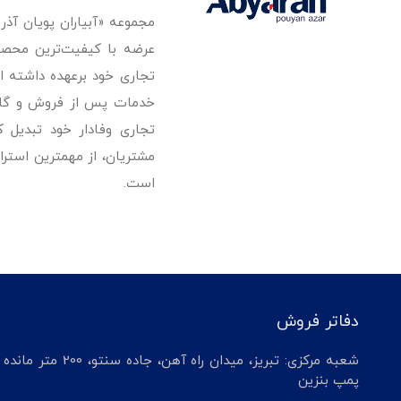
مجموعه «آبیاران پویان آذ
تجاری خود برعهده داشته است
خدمات پس از فروش و گارانت
تجاری وفادار خود تبدیل 
مشتریان، از مهمترین استرا
است.
دفاتر فروش
شعبه مرکزی: تبریز، میدان راه آهن، جاده سنتو، 200 م
پمپ بنزین