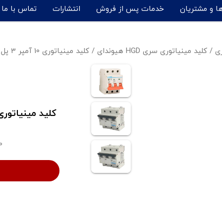
ها و مشتریان
خدمات پس از فروش
انتشارات
تماس با ما
ری
/
کلید مینیاتوری سری HGD هیوندای
/
کلید مینیاتوری 10 آمپر 3 پل هیوندای - HGD63M-N3PMCS-10
0