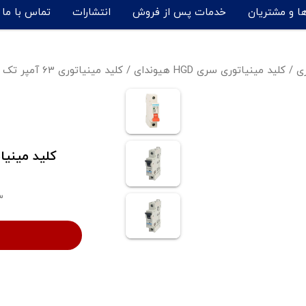
ها و مشتریان
خدمات پس از فروش
انتشارات
تماس با ما
ری
/
کلید مینیاتوری سری HGD هیوندای
/
کلید مینیاتوری 63 آمپر تک پل هیوندای - HGD63M-N1PMCS-63
3