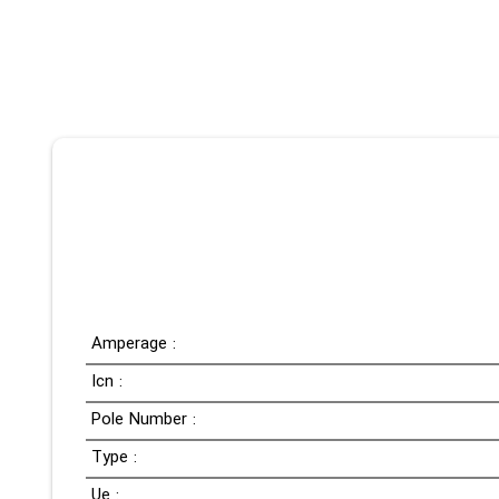
Amperage :
Icn :
Pole Number :
Type :
Ue :