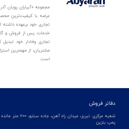
مجموعه «آبیاران پویان آذ
تجاری خود برعهده داشته است
خدمات پس از فروش و گارانت
تجاری وفادار خود تبدیل 
مشتریان، از مهمترین استرا
است.
دفاتر فروش
شعبه مرکزی: تبریز، میدان راه آهن، جاده سنتو، 200 م
پمپ بنزین