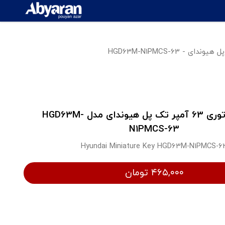
کلید مینیاتوری 63 آمپر تک پل هیوندای مدل HGD63M-
N1PMCS-63
Hyundai Miniature Key HGD63M-N1PMCS-6
۴۶۵,۰۰۰ تومان