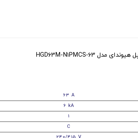
63 A
6 kA
1
C
240/415 V