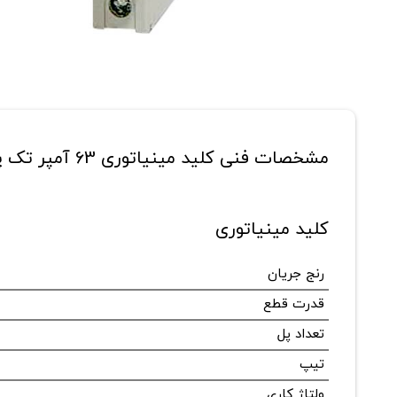
مشخصات فنی کلید مینیاتوری 63 آمپر تک پل هیوندای مدل HGD63M-N1PMCS-63
کلید مینیاتوری
رنج جریان
قدرت قطع
تعداد پل
تیپ
ولتاژ کاری