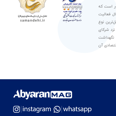
ور است که
صولات از معتبرترین برندهای شناخته شده بین‌المللی را در طول 50 سال فعالیت
‌ترین نوع
نزد شرکای
 نگهداشت
قتصادی آن