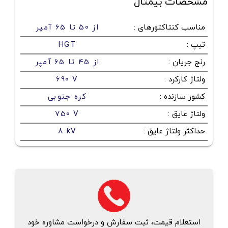
مشخصات بیمتال
مناسب کنتاکتورهای
:
از 50 تا 65 آمپر
تیپ
:
HGT
رنج جریان
:
از 45 تا 65 آمپر
ولتاژ کارکرد
:
690 V
کشور سازنده
:
کره جنوبی
ولتاژ عایق
:
750 V
حداکثر ولتاژ عایق
:
8 kV
استعلام قیمت، ثبت سفارش و درخواست مشاوره خود