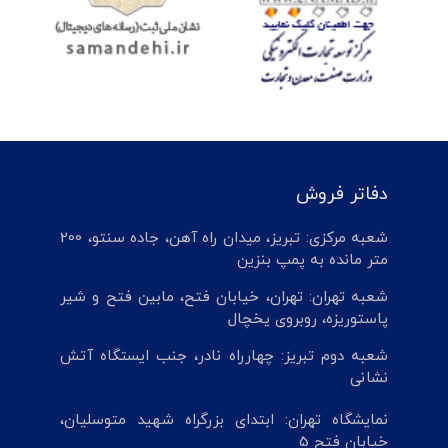
دفاتر فروش
شعبه مرکزی: تبریز، میدان راه آهن، جاده سنتو، 200
متر مانده به پمپ بنزین
شعبه تهران: تهران، خیابان فتح، مابین فتح و شیر
پاستوریزه، روبروی یخچال
شعبه دوم تبریز: چهارراه نادر، جنب ایستگاه آتش
نشانی
نمایشگاه تهران: ابتدای بزرگراه شهید متوسلیان،
خیابان فتح 5