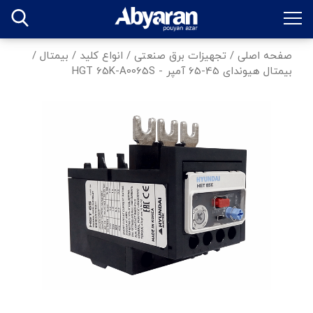
صفحه اصلی
/
تجهیزات برق صنعتی
/
انواع کلید
/
بیمتال
/
بیمتال هیوندای 45-65 آمپر - HGT 65K-A0065S