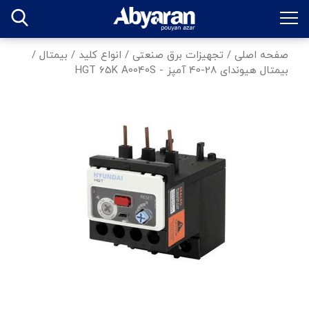
صفحه اصلی
/
تجهیزات برق صنعتی
/
انواع کلید
/
بیمتال
/
بیمتال هیوندای 28-40 آمپز - HGT 65K A0040S