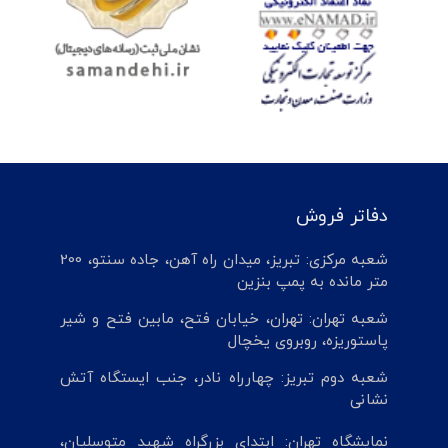
دفاتر فروش
شعبه مرکزی: تبریز، میدان راه آهن، جاده سنتو، 200
متر مانده به پمپ بنزین
شعبه تهران: تهران، خیابان فتح، مابین فتح و شیر
پاستوریزه، روبروی یخچال
شعبه دوم تبریز: چهارراه نادر، جنب ایستگاه آتش
نشانی
نمایشگاه تهران: ابتدای بزرگراه شهید متوسلیان،