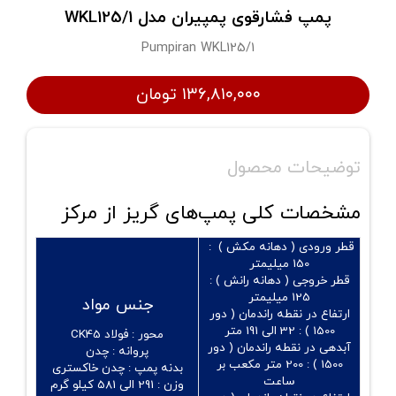
پمپ فشارقوی پمپیران مدل WKL125/1
Pumpiran WKL125/1
۱۳۶,۸۱۰,۰۰۰ تومان
توضیحات محصول
مشخصات کلی پمپ‌های گریز از مرکز
قطر ورودی ( دهانه مکش ) :
150 میلیمتر
قطر خروجی ( دهانه رانش ) :
125 میلیمتر
جنس مواد
ارتفاع در نقطه راندمان ( دور
1500 ) :
32 الی 191 متر
محور :
فولاد CK45
آبدهی در نقطه راندمان ( دور
پروانه :
چدن
1500 ) :
200 متر مکعب بر
بدنه پمپ :
چدن خاکستری
ساعت
وزن :
291 الی 581
کیلو گرم