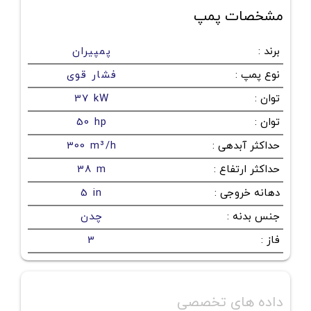
مشخصات پمپ
برند
:
پمپیران
نوع پمپ
:
فشار قوی
توان
:
37 kW
توان
:
50 hp
حداکثر آبدهی
:
300 m³/h
حداکثر ارتفاع
:
38 m
دهانه خروجی
:
5 in
جنس بدنه
:
چدن
فاز
:
3
داده های تخصصی