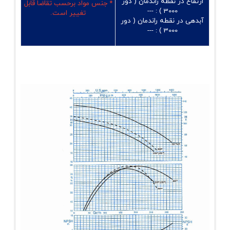
ارتفاع در نقطه راندمان ( دور
* جنس مواد برحسب تقاضا قابل
---
3000 ) :
تغییر است.
آبدهی در نقطه راندمان ( دور
---
3000 ) :