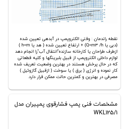
نقطه راندمان : وقتی الکتروپمپ در آبدهی تعیین شده
(دبی یا Q=m3 /h) + ارتفاع تعیین شده ( هد یا h=m )
ازطرف طراحان یا کارخانه سازنده"انتقال آب"را انجام دهد
لوازم داخلی الکتروپمپ از قبیل بلبرینگها و کلیه قطعاتی
که در حال پرخش هستند در بهترین وضعیت تعریف شده
کار نموده و انرژی ( برق ) یا سوخت ( ازقبیل گازوئیل )
مصرفی در بهترین و کمترین حالت ممکن قرار دارد.
مشخصات فنی پمپ فشارقوی پمپیران مدل
WKL125/1