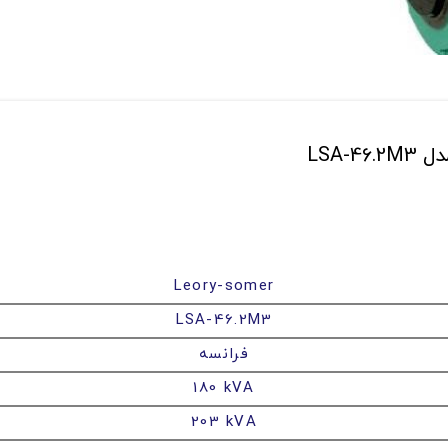
Leory-somer
LSA-46.2M3
فرانسه
180 kVA
203 kVA