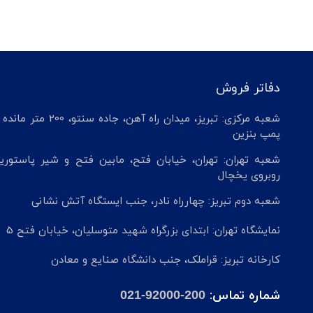
دفاتر فروش
شعبه مرکزی: تبریز، میدان راه آهن، جاده سنتو، 200 م
پمپ بنزین
شعبه تهران: تهران، خیابان فتح، مابین فتح و شیر پاستوریز
روبروی یخچال
شعبه دوم تبریز: چهارراه نادر، جنب ایستگاه آتش نشانی
نمایشگاه تهران: ابتدای بزرگراه شهید متوسلیان، خیابان فتح 5
کارخانه تبریز: قراملک، جنب دانشگاه صنایع و معادن
شماره تماس:
021-92000-200