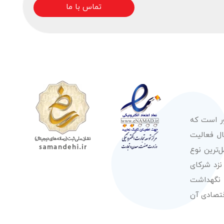
تماس با ما
ور است که
صولات از معتبرترین برندهای شناخته شده بین‌المللی را در طول 50 سال فعالیت
‌ترین نوع
نزد شرکای
 نگهداشت
قتصادی آن