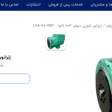
ها و مشتریان
خدمات پس از فروش
انتشارات
تماس با ما
ومر
/
ژنراتور لئوری سومر 203 کاوا - LSA-46.2M3
ژنراتور لئوری
va