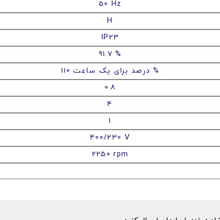
50 Hz
H
IP23
91.7 %
110 درصد برای یک ساعت %
0.8
4
1
400/230 V
2250 rpm