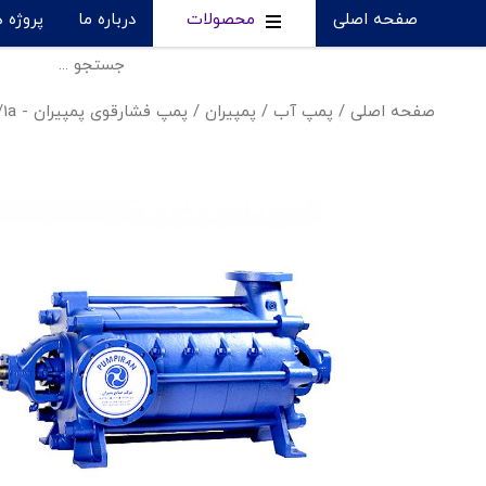
صفحه اصلی
محصولات
درباره ما
پروژه 
صفحه اصلی
/
پمپ آب
/
پمپیران
/
پمپ فشارقوی پمپیران - WKL65/1a