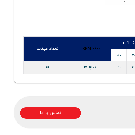
m3
RPM 2900
تعداد طبقات
80
6
3
30
ارتفاع m
1a
تماس با ما