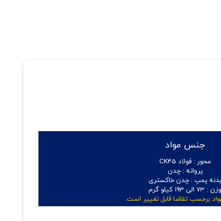
جنس مواد
محور :
فولاد CK45
پروانه :
چدن
دنه پمپ :
چدن خاکستری
زن :
73 الی 193 کیلو گرم
اد برحسب تقاضا قابل تغییر است.