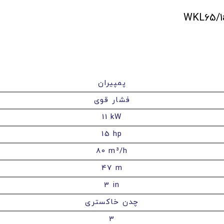
پمپیران
فشار قوی
11 kW
15 hp
80 m³/h
47 m
3 in
چدن خاکستری
3