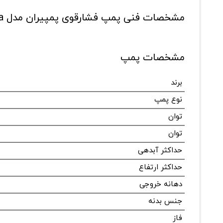
مشخصات فنی پمپ فشارقوی پمپیران مدل WKL65/1a
مشخصات پمپ
برند
نوع پمپ
توان
توان
حداکثر آبدهی
حداکثر ارتفاع
دهانه خروجی
جنس بدنه
فاز