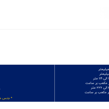
تر
ب
و
* جنس مو