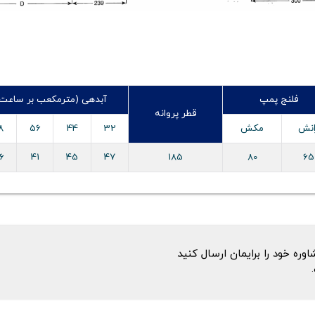
فلنج پمپ
آبدهی (مترمکعب بر ساعت) /h
قطر پروانه
انش
مکش
32
44
56
8
6
41
45
47
185
80
65
ه خود را برایمان ارسال کنید