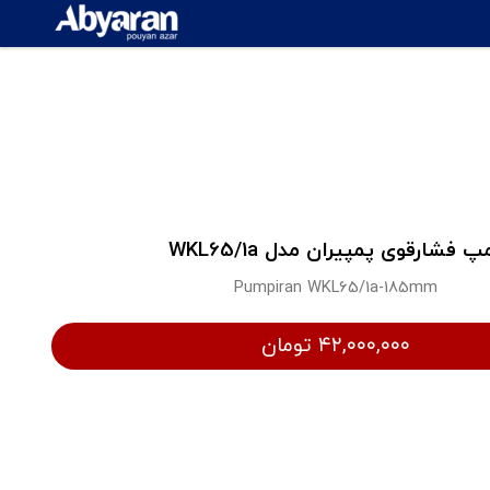
پ فشارقوی پمپیران مدل WKL65/1a
Pumpiran WKL65/1a-185mm
۴۲,۰۰۰,۰۰۰ تومان