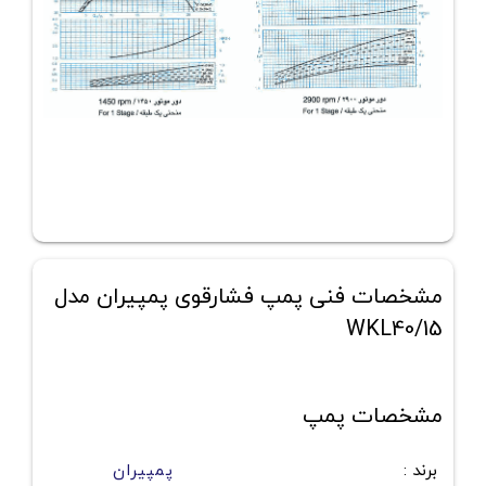
مشخصات فنی پمپ فشارقوی پمپیران مدل
WKL40/15
مشخصات پمپ
برند
:
پمپیران