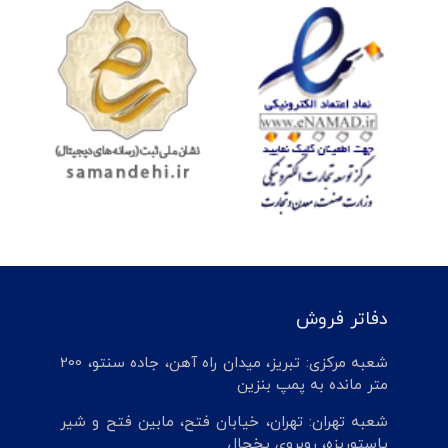
دفاتر فروش
شعبه مرکزی: تبریز، میدان راه آهن، جاده سنتو، 200
متر مانده به پمپ بنزین
شعبه تهران: تهران، خیابان فتح، مابین فتح و شیر
پاستوریزه، روبروی یخچال