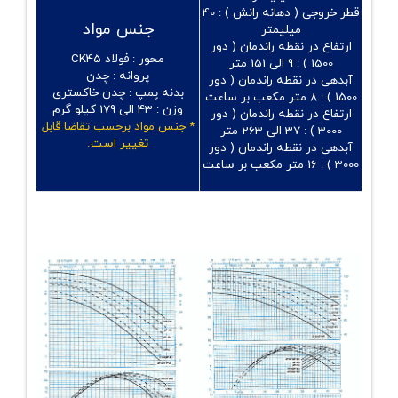
قطر خروجی ( دهانه رانش ) :
40
جنس مواد
میلیمتر
ارتفاع در نقطه راندمان ( دور
محور :
فولاد CK45
1500 ) :
9 الی 151 متر
پروانه :
چدن
آبدهی در نقطه راندمان ( دور
بدنه پمپ :
چدن خاکستری
1500 ) :
8 متر مکعب بر ساعت
وزن :
43 الی 179 کیلو گرم
ارتفاع در نقطه راندمان ( دور
* جنس مواد برحسب تقاضا قابل
3000 ) :
37 الی 263 متر
تغییر است.
آبدهی در نقطه راندمان ( دور
3000 ) :
16 متر مکعب بر ساعت