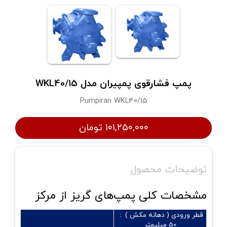
پمپ فشارقوی پمپیران مدل WKL40/15
Pumpiran WKL40/15
۱۰۱,۲۵۰,۰۰۰ تومان
توضیحات محصول
مشخصات کلی پمپ‌های گریز از مرکز
قطر ورودی ( دهانه مکش ) :
50 میلیمتر