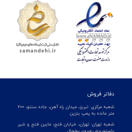
دفاتر فروش
شعبه مرکزی: تبریز، میدان راه آهن، جاده سنتو، 200
متر مانده به پمپ بنزین
شعبه تهران: تهران، خیابان فتح، مابین فتح و شیر
پاستوریزه، روبروی یخچال