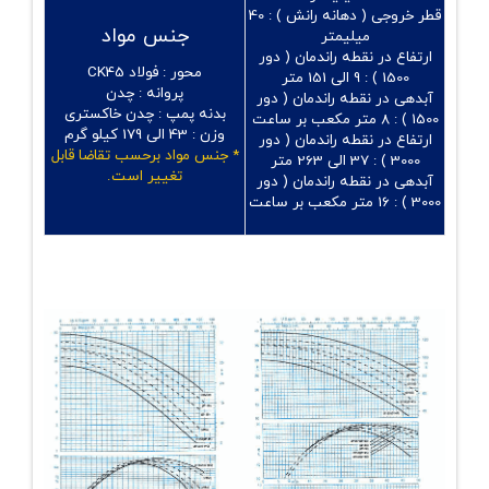
قطر خروجی ( دهانه رانش ) :
40
جنس مواد
میلیمتر
ارتفاع در نقطه راندمان ( دور
محور :
فولاد CK45
1500 ) :
9 الی 151 متر
پروانه :
چدن
آبدهی در نقطه راندمان ( دور
بدنه پمپ :
چدن خاکستری
1500 ) :
8 متر مکعب بر ساعت
وزن :
43 الی 179 کیلو گرم
ارتفاع در نقطه راندمان ( دور
* جنس مواد برحسب تقاضا قابل
3000 ) :
37 الی 263 متر
تغییر است.
آبدهی در نقطه راندمان ( دور
3000 ) :
16 متر مکعب بر ساعت