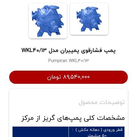
پمپ فشارقوی پمپیران مدل WKL40/13
Pumpiran WKL40/13
۸۹,۵۴۰,۰۰۰ تومان
توضیحات محصول
مشخصات کلی پمپ‌های گریز از مرکز
قطر ورودی ( دهانه مکش ) :
50 میلیمتر