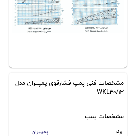
مشخصات فنی پمپ فشارقوی پمپیران مدل
WKL40/13
مشخصات پمپ
برند
:
پمپیران