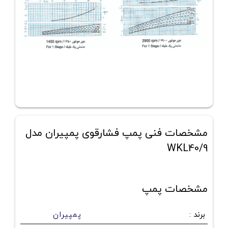
مشخصات فنی پمپ فشارقوی پمپیران مدل
WKL40/9
مشخصات پمپ
برند
:
پمپیران