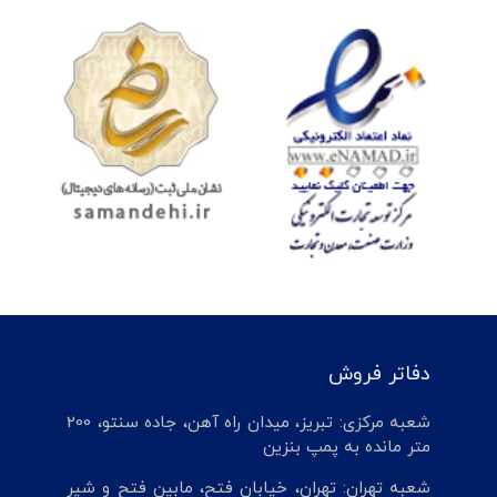
دفاتر فروش
شعبه مرکزی: تبریز، میدان راه آهن، جاده سنتو، 200
متر مانده به پمپ بنزین
شعبه تهران: تهران، خیابان فتح، مابین فتح و شیر