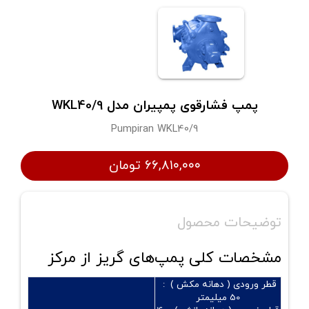
پمپ فشارقوی پمپیران مدل WKL40/9
Pumpiran WKL40/9
۶۶,۸۱۰,۰۰۰ تومان
توضیحات محصول
مشخصات کلی پمپ‌های گریز از مرکز
قطر ورودی ( دهانه مکش ) :
50 میلیمتر