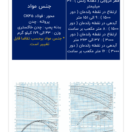
قطر خروجی ( دهانه رانش ) :
40
جنس مواد
میلیمتر
ارتفاع در نقطه راندمان ( دور
محور :
فولاد CK45
1500 ) :
9 الی 151 متر
پروانه :
چدن
آبدهی در نقطه راندمان ( دور
بدنه پمپ :
چدن خاکستری
1500 ) :
8 متر مکعب بر ساعت
وزن :
43 الی 179 کیلو گرم
ارتفاع در نقطه راندمان ( دور
* جنس مواد برحسب تقاضا قابل
3000 ) :
37 الی 263 متر
تغییر است.
آبدهی در نقطه راندمان ( دور
3000 ) :
16 متر مکعب بر ساعت