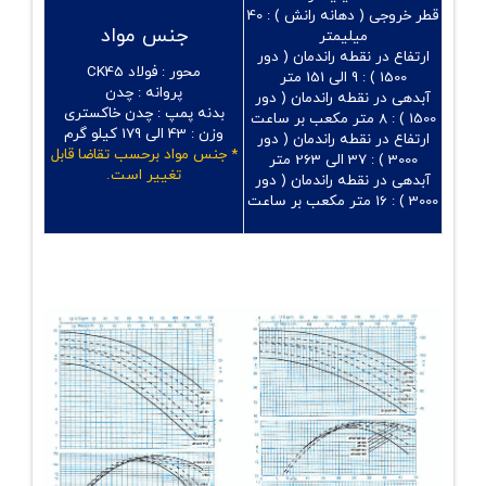
قطر خروجی ( دهانه رانش ) :
40
جنس مواد
میلیمتر
ارتفاع در نقطه راندمان ( دور
محور :
فولاد CK45
1500 ) :
9 الی 151 متر
پروانه :
چدن
آبدهی در نقطه راندمان ( دور
بدنه پمپ :
چدن خاکستری
1500 ) :
8 متر مکعب بر ساعت
وزن :
43 الی 179 کیلو گرم
ارتفاع در نقطه راندمان ( دور
* جنس مواد برحسب تقاضا قابل
3000 ) :
37 الی 263 متر
تغییر است.
آبدهی در نقطه راندمان ( دور
3000 ) :
16 متر مکعب بر ساعت