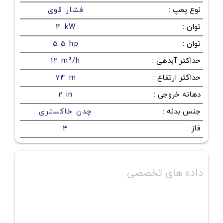
نوع پمپ
:
فشار قوی
توان
:
4 kW
توان
:
5.5 hp
حداکثر آبدهی
:
12 m³/h
حداکثر ارتفاع
:
74 m
دهانه خروجی
:
2 in
جنس بدنه
:
چدن خاکستری
فاز
:
3
داده های تخصصی