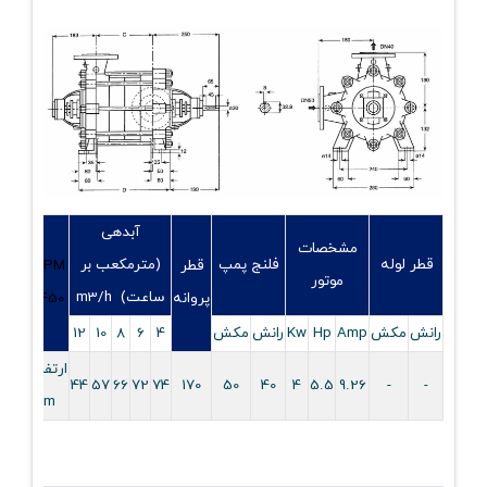
آبدهی
مشخصات
قطر لوله
فلنج پمپ
(مترمکعب بر
قطر
RPM
تعدا
موتور
ساعت) m3/h
پروانه
1450
طبقا
رانش
مکش
Amp
Hp
Kw
رانش
مکش
4
6
8
10
12
ارتفاع
7
44
57
66
72
74
170
50
40
4
5.5
9.26
-
-
m