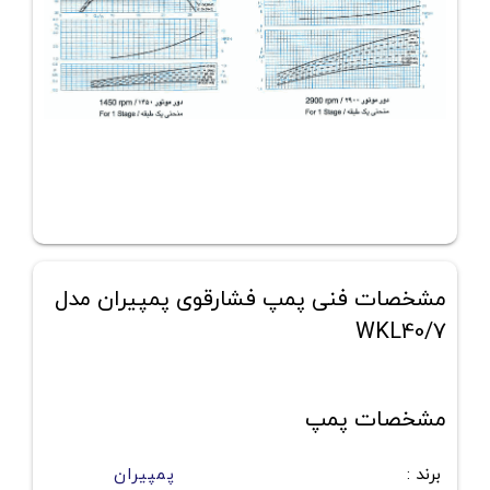
مشخصات فنی پمپ فشارقوی پمپیران مدل
WKL40/7
مشخصات پمپ
برند
:
پمپیران