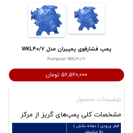
پمپ فشارقوی پمپیران مدل WKL40/7
Pumpiran WKL40/7
۵۶,۵۲۰,۰۰۰ تومان
توضیحات محصول
مشخصات کلی پمپ‌های گریز از مرکز
قطر ورودی ( دهانه مکش ) :
50 میلیمتر