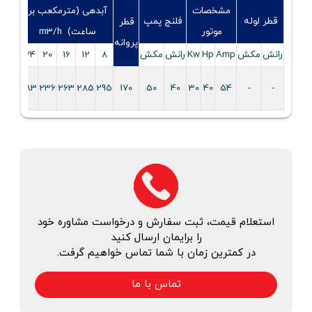
مشخصات
آبدهی (مترمکعب بر
قطر لوله
فلنج پمپ
قطر
RPM
موتور
ساعت) m3/h
پروانه
2900
رانش
مکش
Amp
Hp
Kw
رانش
مکش
8
12
16
20
24
ارتفاع
183
236
263
285
295
170
50
40
30
40
54
-
-
m
استعلام قیمت، ثبت سفارش و درخواست مشاوره خود
را برایمان ارسال کنید
در کمترین زمان با شما تماس خواهیم گرفت.
تماس با ما