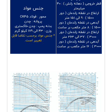
قطر خروجی ( دهانه رانش ) :
40
جنس مواد
میلیمتر
ارتفاع در نقطه راندمان ( دور
محور :
فولاد CK45
1500 ) :
9 الی 151 متر
پروانه :
چدن
آبدهی در نقطه راندمان ( دور
بدنه پمپ :
چدن خاکستری
1500 ) :
8 متر مکعب بر ساعت
وزن :
43 الی 179 کیلو گرم
ارتفاع در نقطه راندمان ( دور
* جنس مواد برحسب تقاضا قابل
3000 ) :
37 الی 263 متر
تغییر است.
آبدهی در نقطه راندمان ( دور
3000 ) :
16 متر مکعب بر ساعت