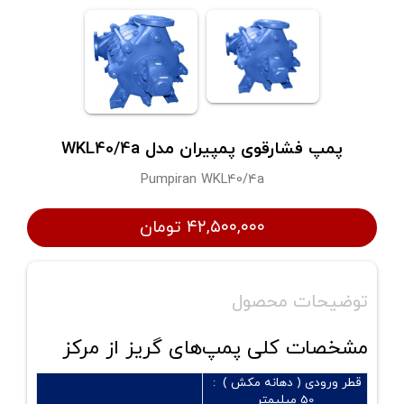
پمپ فشارقوی پمپیران مدل WKL40/4a
Pumpiran WKL40/4a
۴۲,۵۰۰,۰۰۰ تومان
توضیحات محصول
مشخصات کلی پمپ‌های گریز از مرکز
قطر ورودی ( دهانه مکش ) :
50 میلیمتر