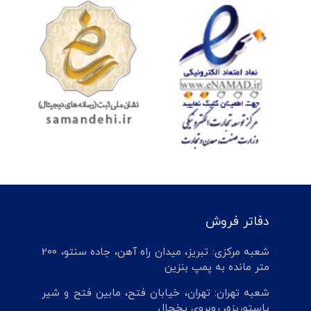
دفاتر فروش
شعبه مرکزی: تبریز، میدان راه آهن، جاده سنتو، 200
متر مانده به پمپ بنزین
شعبه تهران: تهران، خیابان فتح، مابین فتح و شیر
پاستوریزه، روبروی یخچال