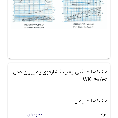
مشخصات فنی پمپ فشارقوی پمپیران مدل
WKL40/4a
مشخصات پمپ
برند
:
پمپیران