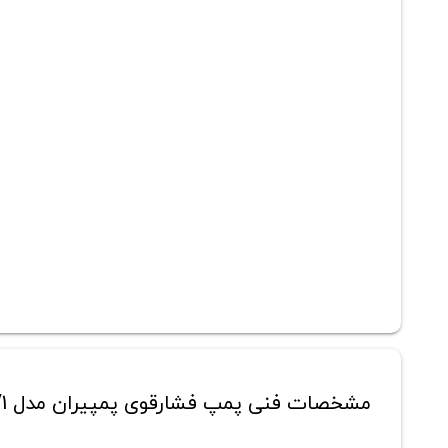
مشخصات فنی پمپ فشارقوی پمپیران مدل WKL40/1