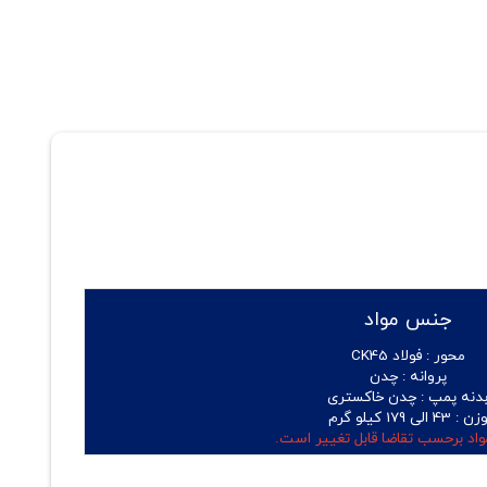
جنس مواد
محور :
فولاد CK45
پروانه :
چدن
دنه پمپ :
چدن خاکستری
زن :
43 الی 179 کیلو گرم
اد برحسب تقاضا قابل تغییر است.