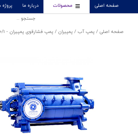
صفحه اصلی
محصولات
درباره ما
پروژه 
صفحه اصلی
/
پمپ آب
/
پمپیران
/
پمپ فشارقوی پمپیران - WKL40/1