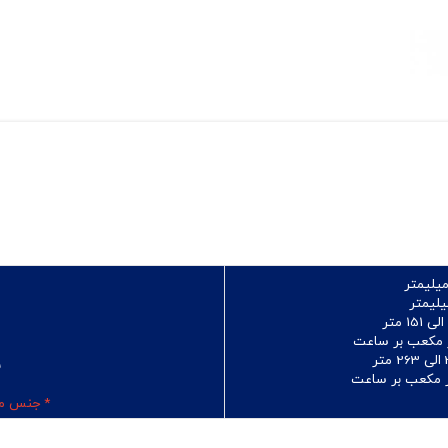
تر
ب
و
* جنس مو