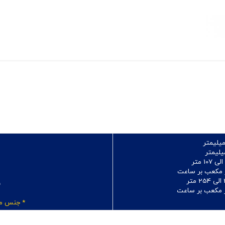
تر
ب
و
* جنس مو