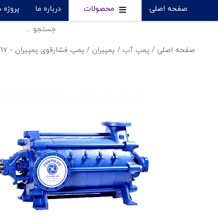
صفحه اصلی
محصولات
درباره ما
پروژه 
صفحه اصلی
/
پمپ آب
/
پمپیران
/
پمپ فشارقوی پمپیران - WKL32/17