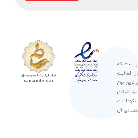
ور است که
صولات از معتبرترین برندهای شناخته شده بین‌المللی را در طول 50 سال فعالیت
‌ترین نوع
نزد شرکای
 نگهداشت
قتصادی آن