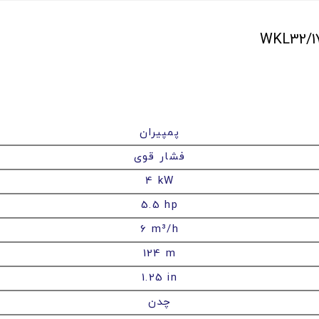
پمپیران
فشار قوی
4 kW
5.5 hp
6 m³/h
124 m
1.25 in
چدن