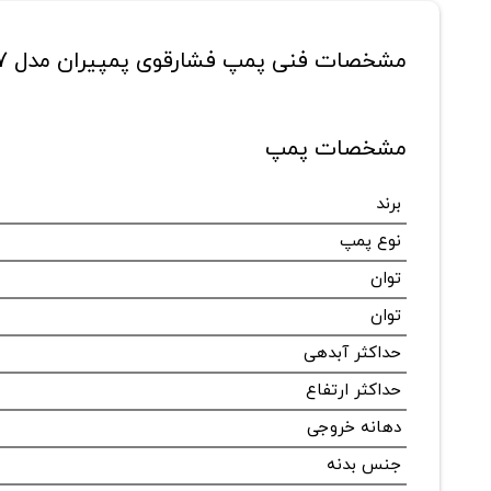
مشخصات فنی پمپ فشارقوی پمپیران مدل WKL32/17
مشخصات پمپ
برند
نوع پمپ
توان
توان
حداکثر آبدهی
حداکثر ارتفاع
دهانه خروجی
جنس بدنه