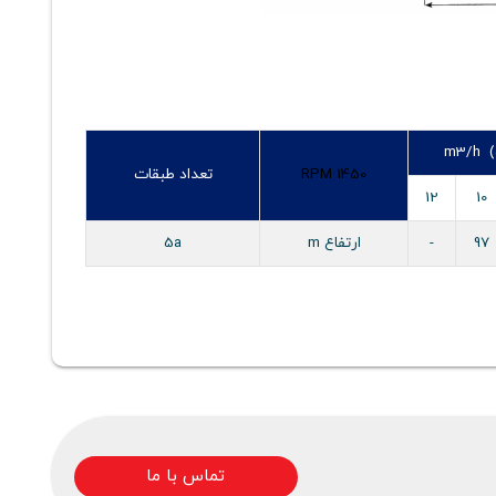
m3
RPM 1450
تعداد طبقات
12
10
97
-
ارتفاع m
5a
تماس با ما