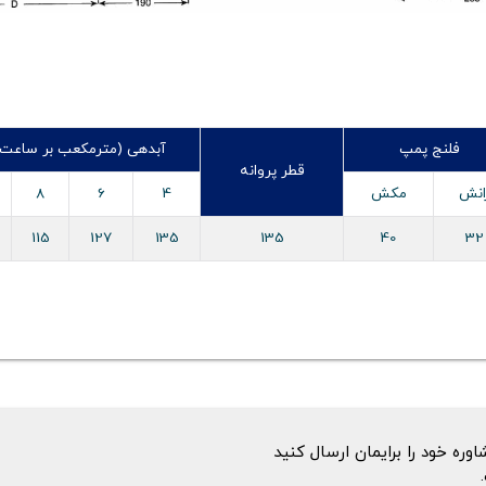
فلنج پمپ
آبدهی (مترمکعب بر ساعت) /h
قطر پروانه
انش
مکش
4
6
8
115
127
135
135
40
32
ه خود را برایمان ارسال کنید