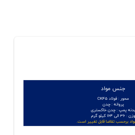
جنس مواد
محور :
فولاد CK45
پروانه :
چدن
دنه پمپ :
چدن خاکستری
زن :
36 الی 164
کیلو گرم
اد برحسب تقاضا قابل تغییر است.