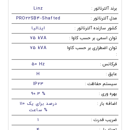
برند آلترناتور
:
Linz
مدل آلترناتور
:
PRO22SB4-Shafted
کشور سازنده آلترناتور
:
ایتالیا
توان اسمی بر حسب کاوا
:
75 kVA
توان اضطراری بر حسب کاوا
75 kVA
:
فرکانس
:
50 Hz
عایق
:
H
سیستم حفاظت
:
IP23
بهره وری
:
90.3 %
اضافه بار
:
110 درصد برای یک
ساعت %
ضریب قدرت
:
1
تعداد پل
:
4