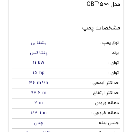
مدل CBT1500
مشخصات پمپ
نوع پمپ
:
بشقابی
برند
:
پنتاکس
توان
:
11 kW
توان
:
15 hp
حداکثر آبدهی
:
36 m³/h
حداکثر ارتفاع
:
97.6 m
دهانه ورودی
:
2 in
دهانه خروجی
:
1/4 1 in
جنس بدنه
:
چدن