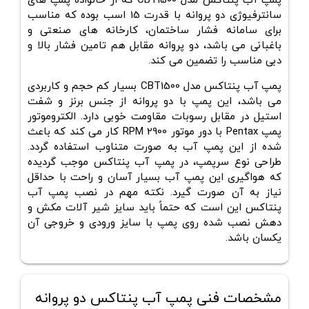
پمپ آب پنتاکس مدل CBT1500 که از خانواده پمپ های
سانترفیوژی دو پروانه با قدرت 15 اسب بوده که مناسب
برای سامانه فشار ساختمان، کارخانه های صنعتی و
باغبانی می باشد، دو پروانه مقابل هم تامین فشار بالا و
دبی مناسب را تضمین می کند.
پمپ آب پنتاکس مدل CBT1500 بسیار کم حجم و کاربردی
می باشد، این پمپ با دو پروانه از جنس برنز و شفت
استیل در مقابل رسوبات مقاومت خوبی دارد. الکتروموتور
پمپ Pentax با دور موتور 2900 RPM کار می کند که باعث
شده از این پمپ آب به صورت متناوب استفاده گردد.
طراحی نوع سرپمپ، در پمپ آب پنتاکس موجب گردیده
که هواگیری این پمپ آب بسیار آسان و راحت با حداقل
نیاز به آن صورت گیرد. نکته مهم در نصب پمپ آب
پنتاکس این است که حتماً باید سایز شیر آلات مکش و
دهش نصب شده روی پمپ با سایز ورودی و خروجی آن
یکسان باشد.
مشخصات فنی پمپ آب پنتاکس دو پروانه