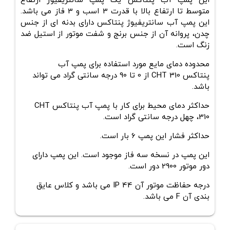
این
پمپ آب پنتاکس
یک پمپ سانتریفیوژ ارتفاع
متوسط تا ارتفاع بالا با قدرت 3 اسب و 3 فاز می باشد.
این پمپ آب سانتریفیوژ پنتاکس دارای بدنه ای از جنس
چدن، پروانه آن از جنس برنج و شفت موتور از استیل ضد
زنگ است.
محدوده دمای مایع مورد استفاده برای
پمپ آب
پنتاکس
CHT 310
از 0 تا 90 درجه سانتی گراد می تواند
باشد.
حداکثر دمای محیط برای کار با
پمپ آب پنتاکس
CHT
310
،
چهل درجه سانتی گراد است.
حداکثر فشار این پمپ 6 بار است.
این پمپ در نسخه سه فاز موجود است. این پمپ دارای
دور موتور 2900 دور است.
درجه حفاظت موتور آن IP 44 می باشد و کلاس عایق
بندی آن F می باشد.