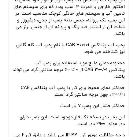
این
پمپ آب پنتاکس
یک پمپ گریز از مرکز خود مکش با
اجکتور خارجی با قدرت 3 اسب بوده که برای سیستم های
تامین آب و سیستم های خانگی کوچک مناسب است. در
این پمپ تک پروانه، جنس بدنه پمپ از چدن، دیفیوزر و
شفت آن از استیل ضد زنگ و پروانه‌ آن از جنس برنز می
باشد.
پمپ آب پنتاکس CAB 300/01 با نام پمپ آب کله گلابی
نیز شناخته می شود.
محدوده دمای مایع مورد استفاده برای
پمپ آب
پنتاکس
CAB 300/01
از 0 تا 50 درجه سانتی گراد می تواند
باشد.
حداکثر دمای محیط برای کار با پمپ آب پنتاکس
CAB
300/01
، چهل
درجه سانتی گراد است.
حداکثر فشار این پمپ 7 بار است.
این پمپ در نسخه تک فاز موجود است. این پمپ دارای
دور موتور 2900 دور است.
درجه حفاظت موتور آن IP 44 می باشد و عایق آن F می