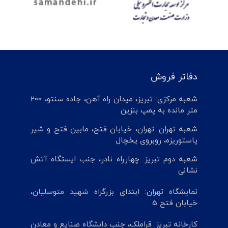
دفاتر فروش
شعبه مرکزی: تبریز، میدان راه آهن، جاده سنتو، 200
متر مانده به پمپ بنزین
شعبه تهران: تهران، خیابان فتح، مابین فتح و شیر
پاستوریزه، روبروی یخچال
شعبه دوم تبریز: چهارراه نادر، جنب ایستگاه آتش
نشانی
نمایشگاه تهران: ابتدای بزرگراه شهید متوسلیان،
خیابان فتح 5
کارخانه تبریز: قراملک، جنب دانشگاه صنایع و معادن