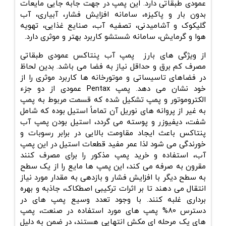
عمودی طبقاتی دارد. این پمپ در جهت جابه جایی مایعات
بدون بار و پاکیزه، سامانه افزایش فشار، آبیاری، آب
گلیکوک و آشامیدنی، تصفیه آب، صنایع غذایی، تهویه
هوا و گرمایش، سامانه شستشو کاربرد بهتر و موثری دارد.
از ویژگی های بارز پمپ آب پنتاکس عمودی طبقاتی
مصرف کم برق و حداقل نیاز به فضا می باشد. بدین لحاظ
در فضاهای تاسیساتی و موتورخانه ها کاربرد موثری را از
خود نشان می دهد. پمپ Pentax عمودی از دو جزء
الکتروموتور و پمپ تشکیل شده که قسمت مربوط به پمپ
به غیر از پروانه های نوریل آن تماماً استیل بوده که شامل
شفت، دیفیوزر و پوسته می گردد، استیل بودن پمپ آب
پنتاکس باعث ایجاد مقاومت بالایی در برابر رسوبات و
خورندگی می شود لذا عمر مفید قطعات استیل در این پمپ
آب، استفاده و خرید پمپ مذکور را برای مصرف کنند
مقرون به صرفه می کند، این پمپ ها مایع را از یک سطح
به سطح دیگر با افزایش فشار و بازدهی به مقدار مورد نیاز
انتقال می دهند تا بر اثرات ترکیبی اصطکاک، جاذبه و بهره
برداری غلبه کنند. با وجود تعدد وسیع پمپ های در
دسترس 80% پمپ های مورد استفاده در صنعت، پمپ
های یک مرحله ای مکش انتهایی هستند، در ضمن به دلیل