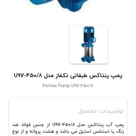
پمپ پنتاکس طبقاتی تکفاز مدل U9V-450/8
Pentax Pump U9V-450/8
توضیحات محصول
پمپ آب پنتاکس مدل U9V-450/8 از جنس فولاد ضد
زنگ یا استنلس استیل می باشد و هشت پروانه و از نوع