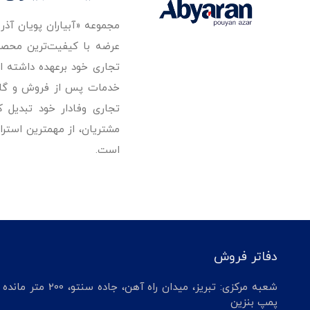
مجموعه «آبیاران پویان آذ
تجاری خود برعهده داشته است
خدمات پس از فروش و گارانت
تجاری وفادار خود تبدیل 
مشتریان، از مهمترین استرا
است.
دفاتر فروش
شعبه مرکزی: تبریز، میدان راه آهن، جاده سنتو، 200 م
پمپ بنزین