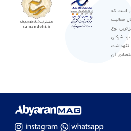
ور است که
صولات از معتبرترین برندهای شناخته شده بین‌المللی را در طول 50 سال فعالیت
‌ترین نوع
نزد شرکای
 نگهداشت
قتصادی آن