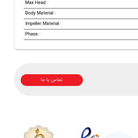
Max Head :
Body Material :
Impeller Material :
Phase :
تماس با ما