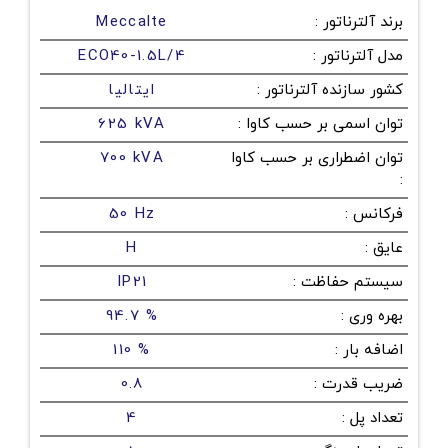
برند آلترناتور
:
Meccalte
مدل آلترناتور
:
ECO40-1.5L/4
کشور سازنده آلترناتور
:
ایتالیا
توان اسمی بر حسب کاوا
:
625 kVA
توان اضطراری بر حسب کاوا
700 kVA
:
فرکانس
:
50 Hz
عایق
:
H
سیستم حفاظت
:
IP21
بهره وری
:
94.7 %
اضافه بار
:
110 %
ضریب قدرت
:
0.8
تعداد پل
:
4