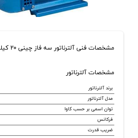
مشخصات فنی آلترناتور سه فاز چینی 20 کیلووات مدل STC-20
مشخصات آلترناتور
برند آلترناتور
مدل آلترناتور
توان اسمی بر حسب کاوا
فرکانس
ضریب قدرت