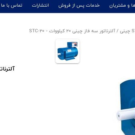
ها و مشتریان
خدمات پس از فروش
انتشارات
تماس با ما
/
آلترناتور سه فاز چینی 20 کیلووات - STC-20
آلترناتور سه