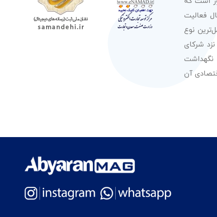
ور است که
صولات از معتبرترین برندهای شناخته شده بین‌المللی را در طول 50 سال فعالیت
‌ترین نوع
نزد شرکای
 نگهداشت
قتصادی آن