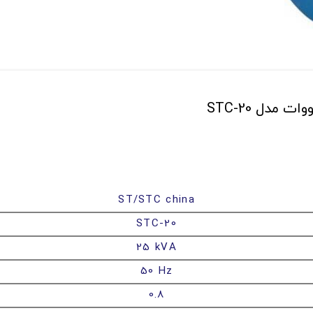
ST/STC china
STC-20
25 kVA
50 Hz
0.8