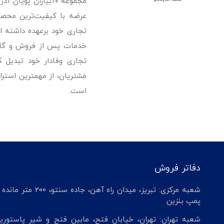
مجموعه «آبیاران پویان آذ
تجاری خود برعهده داشته است
خدمات پس از فروش و گارانت
تجاری وفادار خود تبدیل 
مشتریان، از مهمترین استرا
است.
دفاتر فروش
شعبه مرکزی: تبریز، میدان راه آهن، جاده سنتو، 200 م
پمپ بنزین
شعبه تهران: تهران، خیابان فتح، مابین فتح و شیر پاستوریز