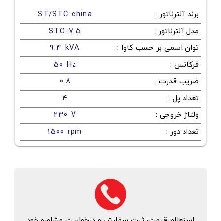
برند آلترناتور
:
ST/STC china
مدل آلترناتور
:
STC-7.5
توان اسمی بر حسب کاوا
:
9.4 kVA
فرکانس
:
50 Hz
ضریب قدرت
:
0.8
تعداد پل
:
4
ولتاژ خروجی
:
230 V
تعداد دور
:
1500 rpm
استعلام قیمت، ثبت سفارش و درخواست مشاوره خود