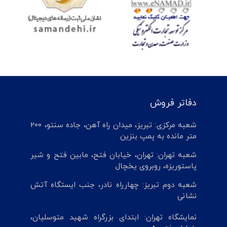
دفاتر فروش
شعبه مرکزی: تبریز، میدان راه آهن، جاده سنتو، 200
متر مانده به پمپ بنزین
شعبه تهران: تهران، خیابان فتح، مابین فتح و شیر
پاستوریزه، روبروی یخچال
شعبه دوم تبریز: چهارراه نادر، جنب ایستگاه آتش
نشانی
نمایشگاه تهران: ابتدای بزرگراه شهید متوسلیان،