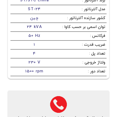
برند آلترناتور
:
ST/STC china
مدل آلترناتور
:
ST-24
کشور سازنده آلترناتور
:
چین
توان اسمی بر حسب کاوا
:
24 kVA
فرکانس
:
50 Hz
ضریب قدرت
:
1
تعداد پل
:
4
ولتاژ خروجی
:
230 V
تعداد دور
:
1500 rpm