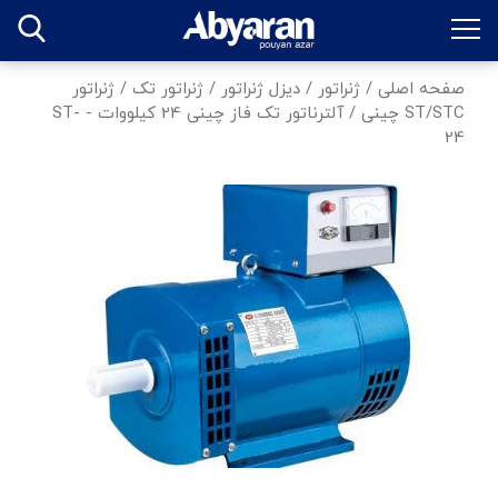
صفحه اصلی
/
ژنراتور
/
دیزل ژنراتور
/
ژنراتور تک
/
ژنراتور
ST/STC چینی
/
آلترناتور تک‌ فاز چینی 24 کیلووات - ST-
24