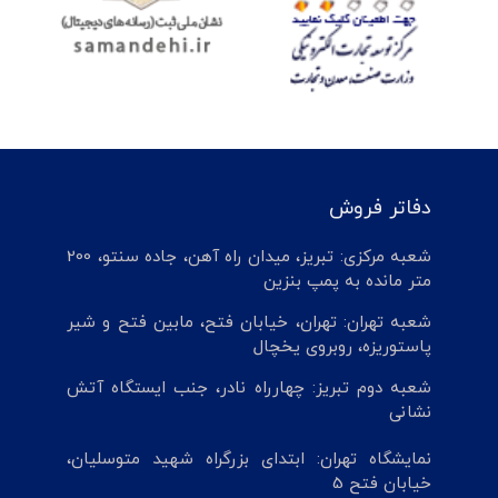
دفاتر فروش
شعبه مرکزی: تبریز، میدان راه آهن، جاده سنتو، 200
متر مانده به پمپ بنزین
شعبه تهران: تهران، خیابان فتح، مابین فتح و شیر
پاستوریزه، روبروی یخچال
شعبه دوم تبریز: چهارراه نادر، جنب ایستگاه آتش
نشانی
نمایشگاه تهران: ابتدای بزرگراه شهید متوسلیان،
خیابان فتح 5