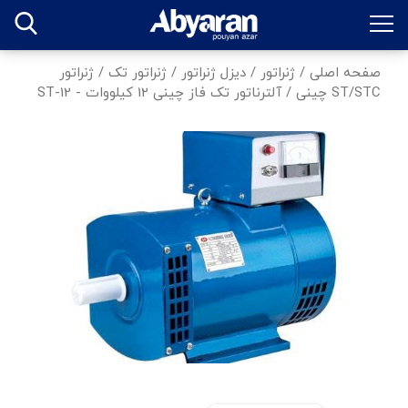
صفحه اصلی
/
ژنراتور
/
دیزل ژنراتور
/
ژنراتور تک
/
ژنراتور
ST/STC چینی
/
آلترناتور تک فاز چینی 12 کیلووات - ST-12