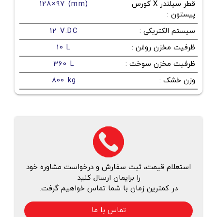
قطر سیلندر X کورس
128×97 (mm)
پیستون
:
سیستم الکتریکی
:
12 V.DC
ظرفیت مخزن روغن
:
10 L
ظرفیت مخزن سوخت
:
360 L
وزن خشک
:
800 kg
استعلام قیمت، ثبت سفارش و درخواست مشاوره خود
را برایمان ارسال کنید
در کمترین زمان با شما تماس خواهیم گرفت.
تماس با ما