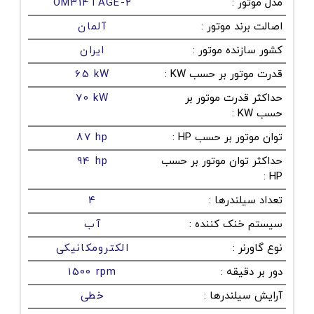
مدل موتور
:
OM314TAGE-۲
اصالت برند موتور
:
آلمان
کشور سازنده موتور
:
ایران
قدرت موتور بر حسب KW
:
65 kW
حداکثر قدرت موتور بر
70 kW
حسب KW
:
توان موتور بر حسب HP
:
87 hp
حداکثر توان موتور بر حسب
94 hp
:
HP
تعداد سیلندرها
:
4
سیستم خنک کننده
:
آب
نوع گاورنر
:
الکترومکانیکی
دور بر دقیقه
:
1500 rpm
آرایش سیلندرها
:
خطی