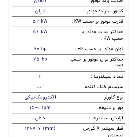
اصالت برند موتور
:
آلمان
کشور سازنده موتور
:
ایران
قدرت موتور بر حسب KW
:
52 kW
حداکثر قدرت موتور بر
56 kW
حسب KW
:
توان موتور بر حسب HP
:
70 hp
حداکثر توان موتور بر حسب
75 hp
:
HP
تعداد سیلندرها
:
4
سیستم خنک کننده
:
آب
نوع گاورنر
:
الکترومکانیکی
دور بر دقیقه
:
1500 rpm
آرایش سیلندرها
:
خطی
قطر سیلندر X کورس
128×97 (mm)
پیستون
: