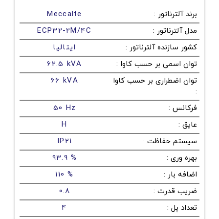
برند آلترناتور
:
Meccalte
مدل آلترناتور
:
ECP32-2M/4C
کشور سازنده آلترناتور
:
ایتالیا
توان اسمی بر حسب کاوا
:
62.5 kVA
توان اضطراری بر حسب کاوا
66 kVA
:
فرکانس
:
50 Hz
عایق
:
H
سیستم حفاظت
:
IP21
بهره وری
:
93.9 %
اضافه بار
:
110 %
ضریب قدرت
:
0.8
تعداد پل
:
4