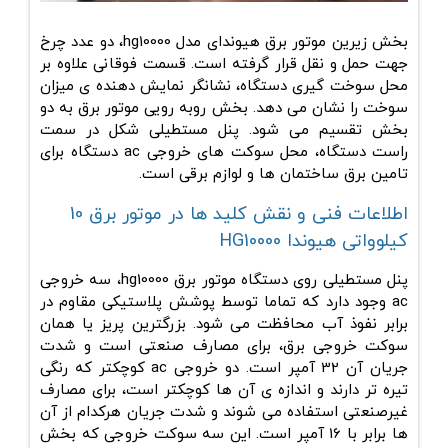
بخش زیرین موتور برق هیوندای مدل hg10000، دو عدد چرخ
جهت حمل و نقل قرار گرفته است. قسمت فوقانی علاوه بر
محل سوخت گیری دستگاه، نشانگر نمایش دهنده ی میزان
سوخت را نشان می دهد. بخش روبه رویی موتور برق به دو
بخش تقسیم می شود. پنل مستطیلی شکل در سمت
راست دستگاه، محل سوکت های خروجی ac دستگاه برای
تامین برق ساختمان ها و لوازم برقی است.
اطلاعات فنی و نقش کلید ها در موتور برق 10
کیلوواتی هیوندا HG10000
پنل مستطیلی روی دستگاه موتور برق hg10000، سه خروجی
ac وجود دارد که تماما توسط پوشش پلاستیکی مقاوم در
برابر نفوذ آب محافظت می شود. بزرگترین پریز یا همان
سوکت خروجی برق، برای مصارف صنعتی است و شدت
جریان آن 32 آمپر است. دو خروجی ac کوچکتر که رنگی
تیره تر دارند و اندازه ی آن ها کوچکتر است، برای مصارف
غیرصنعتی استفاده می شوند و شدت جریان هرکدام از آن
ها برابر با 16 آمپر است. این سه سوکت خروجی که بخش