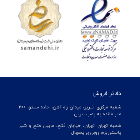
دفاتر فروش
شعبه مرکزی: تبریز، میدان راه آهن، جاده سنتو، 200
متر مانده به پمپ بنزین
شعبه تهران: تهران، خیابان فتح، مابین فتح و شیر
پاستوریزه، روبروی یخچال