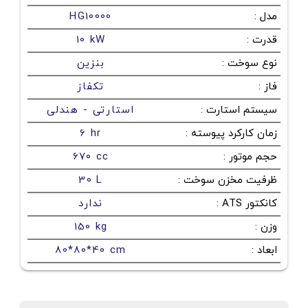
مدل
:
HG10000
قدرت
:
10 kW
نوع سوخت
:
بنزین
فاز
:
تکفاز
سیستم استارت
:
استارتی - هندلی
زمان کارکرد پیوسته
:
6 hr
حجم موتور
:
670 cc
ظرفیت مخزن سوخت
:
30 L
کانکتور ATS
:
ندارد
وزن
:
150 kg
ابعاد
:
80*80*40 cm