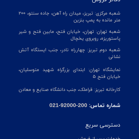
شعبه مرکزی: تبریز، میدان راه آهن، جاده سنتو، 200
متر مانده به پمپ بنزین
شعبه تهران: تهران، خیابان فتح، مابین فتح و شیر
پاستوریزه، روبروی یخچال
شعبه دوم تبریز: چهارراه نادر، جنب ایستگاه آتش
نشانی
نمایشگاه تهران: ابتدای بزرگراه شهید متوسلیان،
خیابان فتح 5
کارخانه تبریز: قراملک، جنب دانشگاه صنایع و معادن
شماره تماس:
021-92000-200
دسترسی سریع
خدمات پس از فروش