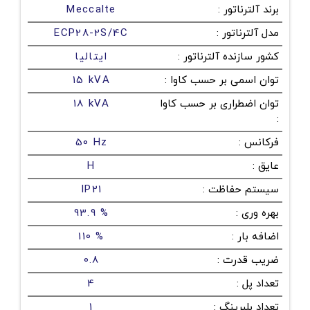
برند آلترناتور
:
Meccalte
مدل آلترناتور
:
ECP28-2S/4C
کشور سازنده آلترناتور
:
ایتالیا
توان اسمی بر حسب کاوا
:
15 kVA
توان اضطراری بر حسب کاوا
18 kVA
:
فرکانس
:
50 Hz
عایق
:
H
سیستم حفاظت
:
IP21
بهره وری
:
93.9 %
اضافه بار
:
110 %
ضریب قدرت
:
0.8
تعداد پل
:
4
تعداد بلبرینگ
:
1