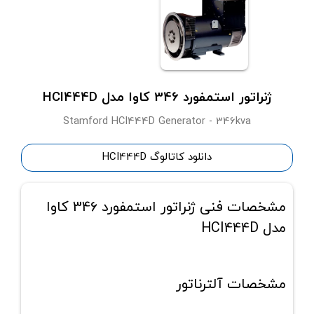
ژنراتور استمفورد 346 کاوا مدل HCI444D
Stamford HCI444D Generator - 346kva
دانلود کاتالوگ HCI444D
مشخصات فنی ژنراتور استمفورد 346 کاوا
مدل HCI444D
مشخصات آلترناتور