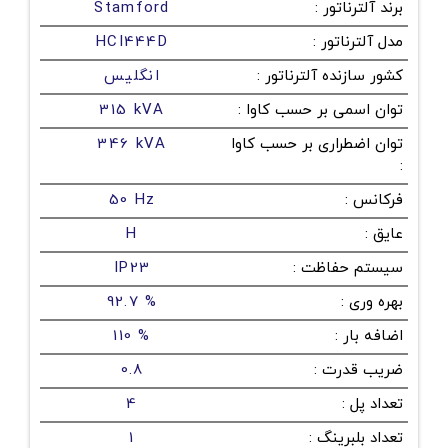
برند آلترناتور
:
Stamford
مدل آلترناتور
:
HCI444D
کشور سازنده آلترناتور
:
انگلیس
توان اسمی بر حسب کاوا
:
315 kVA
توان اضطراری بر حسب کاوا
346 kVA
:
فرکانس
:
50 Hz
عایق
:
H
سیستم حفاظت
:
IP23
بهره وری
:
92.7 %
اضافه بار
:
110 %
ضریب قدرت
:
0.8
تعداد پل
:
4
تعداد بلبرینگ
:
1