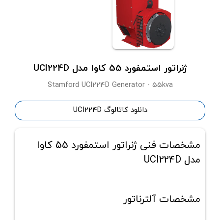
ژنراتور استمفورد 55 کاوا مدل UCI224D
Stamford UCI224D Generator - 55kva
دانلود کاتالوگ UCI224D
مشخصات فنی ژنراتور استمفورد 55 کاوا
مدل UCI224D
مشخصات آلترناتور