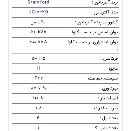
برند آلترناتور
:
Stamford
مدل آلترناتور
:
UCI224D
کشور سازنده آلترناتور
:
انگلیس
توان اسمی بر حسب کاوا
:
50 kVA
توان اضطراری بر حسب کاوا
55 kVA
:
فرکانس
:
50 Hz
عایق
:
H
سیستم حفاظت
:
IP23
بهره وری
:
87.7 %
اضافه بار
:
110 %
ضریب قدرت
:
0.8
تعداد پل
:
4
تعداد بلبرینگ
:
1