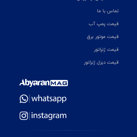
تماس با ما
قیمت پمپ آب
قیمت موتور برق
قیمت ژنراتور
قیمت دیزل ژنراتور