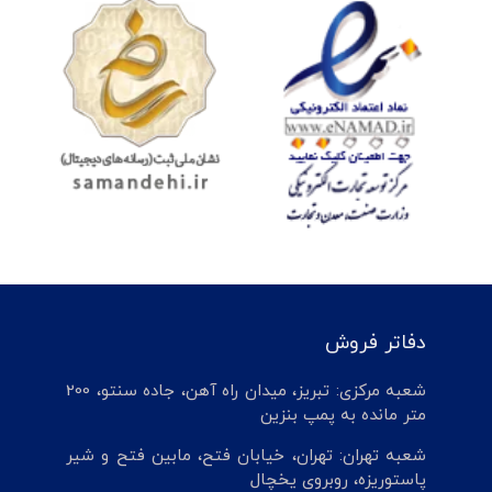
دفاتر فروش
شعبه مرکزی: تبریز، میدان راه آهن، جاده سنتو، 200
متر مانده به پمپ بنزین
شعبه تهران: تهران، خیابان فتح، مابین فتح و شیر
پاستوریزه، روبروی یخچال