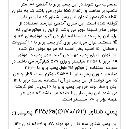
محسوب می شوند در این پمپ برابر با آبدهی 180 متر
مکعب بر ساعت و ارتفاع 155 متری می باشد که به عنوان
نقطه ماکزیمم راندمان این پمپ شناور کوزه ای در نظر
گرفته شده است. این میزان آبدهی نیازمند استفاده از
موتور های نسبتا قوی می باشد. از این رو موتورهایی که
برای این پمپ مورد استفاده قرار می گیرد موتورهای 10A و
9B هستند. توان مورد نظر برای کار پمپ برابر با 110 کیلووات
و معادل 150 اسب بخار است که هر دو موتور ذکر شده
این توان را برای پمپ مهیا می کنند. طول پمپ در موتور
10A برابر با 3350 میلیمتر و وزن 567 کیلوگرم می باشد. در
صورت استفاده از موتور 9B طول پمپ برابر با 3430
میلیمتر و وزن پمپ برابر با 523 کیلوگرم است. قطر چاهی
که می توانید از این پمپ در آن استفاده نمایید برابر با 12
اینچ و قطر لوله خروجی پمپ برابر با 6 اینچ در نظر گرفته
می شود. این پمپ دارای 6 طبقه می باشد که طول هر
طبقه برابر با 160 میلیمتر است.
پمپ شناور 425/6a(∅170/162) پمپیران
این پمپ شناور سه فاز از دو موتور12A و 10Aکه توان 130