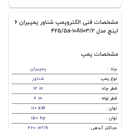
مشخصات فنی الکتروپمپ شناور پمپیران 6
اینچ مدل 425/5a-10A1103/2
مشخصات پمپ
برند
:
پمپیران
نوع پمپ
:
شناور
قطر چاه
:
12 in
قطر لوله
:
6 in
توان
:
110 kW
توان
:
150 hp
حداکثر آبدهی
:
260 m³/h