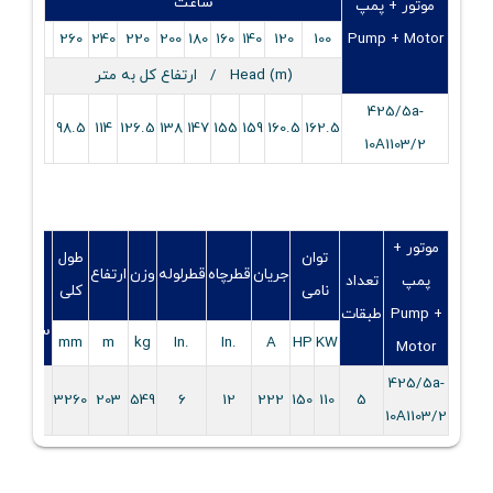
ساعت
موتور + پمپ
260
240
220
200
180
160
140
120
100
Pump + Motor
Head (m) / ارتفاع کل به متر
425/5a-
98.5
114
126.5
138
147
155
159
160.5
162.5
10A1103/2
موتور +
توان
طول
قطر
جریان
قطرچاه
قطرلوله
وزن
ارتفاع
پمپ
تعداد
نامی
کلی
نامی
Pump +
طبقات
سوپاپ
mm
m
kg
.In
.In
A
HP
KW
Motor
425/5a-
6
3260
203
549
6
12
222
150
110
5
10A1103/2