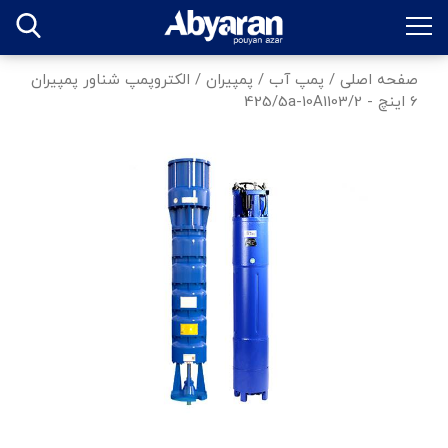
صفحه اصلی
/
پمپ آب
/
پمپیران
/
الکتروپمپ شناور پمپیران
6 اینچ - 425/5a-10A1103/2