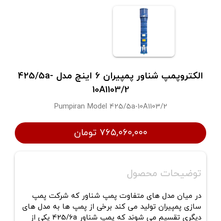
الکتروپمپ شناور پمپیران 6 اینچ مدل 425/5a-
10A1103/2
Pumpiran Model 425/5a-10A1103/2
۷۶۵,۰۶۰,۰۰۰ تومان
توضیحات محصول
در میان مدل های متفاوت پمپ شناور که شرکت پمپ
سازی پمپیران تولید می کند برخی از پمپ ها به مدل های
دیگری تقسیم می شوند که پمپ شناور 425/6a یکی از