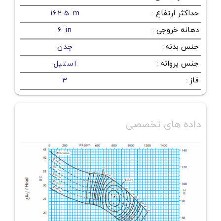
حداکثر ارتفاع
:
162.5 m
دهانه خروجی
:
6 in
جنس بدنه
:
چدن
جنس پروانه
:
استیل
فاز
:
3
داده های تخصصی