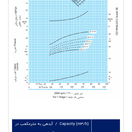
Capacity (m3/h) / آبدهی به مترمکعب در