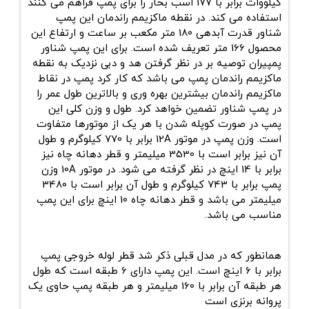
کیلووات برابر با 177 اسب بخار را برای پمپ فراهم می کنند
استفاده می کند. در نقطه ماکزیمم راندمان این پمپ
شناور قدرت آبدهی 180 متر مکعب بر ساعت و ارتفاع این
محصول 166 متر تعریف شده است. برای این پمپ شناور
پمپیران توصیه بر در نظر گرفتن هد و دبی نزدیک به نقطه
ماکزیمم راندمان پمپ می باشد که کار کرد پمپ در نقاط
ماکزیمم راندمان بیشترین بهره وری و بالاترین طول عمر را
در پمپ شناور تضمین خواهد کرد. طول و وزن کلی این
پمپ در صورت کوپله شدن با هر یک از موتورها متفاوت
است. وزن پمپ در موتور 12A برابر با 770 کیلوگرم و طول
آن نیز برابر است با 3530 میلیمتر و قطر دهانه چاه نیز
برابر با 14 اینچ در نظر گرفته می شود. در موتور 10A وزن
پمپ برابر با 743 کیلوگرم و طول آن برابر است با 3480
میلیمتر می باشد و قطر دهانه چاه 10 اینچ برای این پمپ
مناسب می باشد.
همانطور که در مدل قبلی ذکر شد قطر لوله خروجی پمپ
برابر با 6 اینچ است. این پمپ دارای 6 طبقه است که طول
هر طبقه آن برابر با 160 میلیمتر و هر طبقه پمپ حاوی یک
پروانه برنزی است