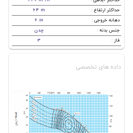
حداکثر آبدهی
:
240 m³/h
حداکثر ارتفاع
:
64 m
دهانه خروجی
:
6 in
جنس بدنه
:
چدن
فاز
:
3
داده های تخصصی