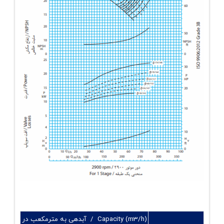
Capacity (m3/h) / آبدهی به مترمکعب در