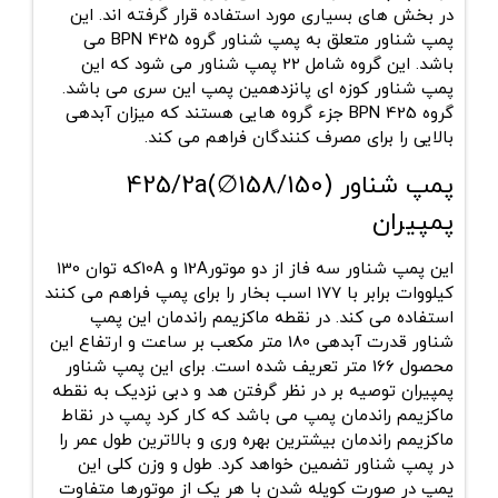
در بخش های بسیاری مورد استفاده قرار گرفته اند. این
پمپ شناور متعلق به پمپ شناور گروه 425 BPN می
باشد. این گروه شامل 22 پمپ شناور می شود که این
پمپ شناور کوزه ای پانزدهمین پمپ این سری می باشد.
گروه 425 BPN جزء گروه هایی هستند که میزان آبدهی
بالایی را برای مصرف کنندگان فراهم می کند.
پمپ شناور 425/2a(∅158/150)
پمپیران
این پمپ شناور سه فاز از دو موتور12A و 10Aکه توان 130
کیلووات برابر با 177 اسب بخار را برای پمپ فراهم می کنند
استفاده می کند. در نقطه ماکزیمم راندمان این پمپ
شناور قدرت آبدهی 180 متر مکعب بر ساعت و ارتفاع این
محصول 166 متر تعریف شده است. برای این پمپ شناور
پمپیران توصیه بر در نظر گرفتن هد و دبی نزدیک به نقطه
ماکزیمم راندمان پمپ می باشد که کار کرد پمپ در نقاط
ماکزیمم راندمان بیشترین بهره وری و بالاترین طول عمر را
در پمپ شناور تضمین خواهد کرد. طول و وزن کلی این
پمپ در صورت کوپله شدن با هر یک از موتورها متفاوت