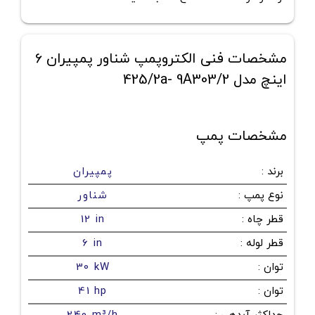
مشخصات فنی الکتروپمپ شناور پمپیران 6
اینچ مدل 425/2a- 9A303/2
مشخصات پمپ
برند
:
پمپیران
نوع پمپ
:
شناور
قطر چاه
:
12 in
قطر لوله
:
6 in
توان
:
30 kW
توان
:
41 hp