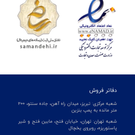
دفاتر فروش
شعبه مرکزی: تبریز، میدان راه آهن، جاده سنتو، 200
متر مانده به پمپ بنزین
شعبه تهران: تهران، خیابان فتح، مابین فتح و شیر
پاستوریزه، روبروی یخچال