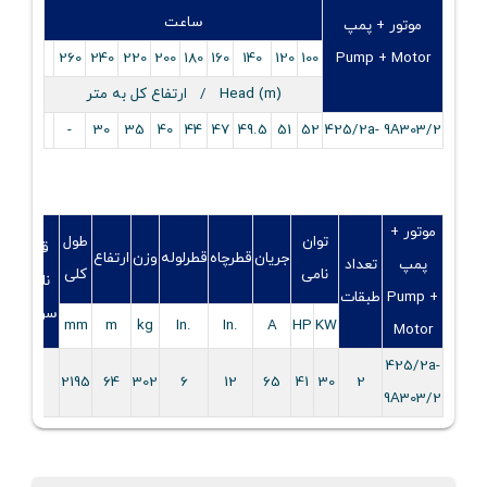
ساعت
موتور + پمپ
260
240
220
200
180
160
140
120
100
Pump + Motor
Head (m) / ارتفاع کل به متر
-
30
35
40
44
47
49.5
51
52
425/2a- 9A303/2
موتور +
توان
طول
قطر
جریان
قطرچاه
قطرلوله
وزن
ارتفاع
پمپ
تعداد
نامی
کلی
نامی
Pump +
طبقات
سوپاپ
mm
m
kg
.In
.In
A
HP
KW
Motor
425/2a-
6
2195
64
302
6
12
65
41
30
2
9A303/2