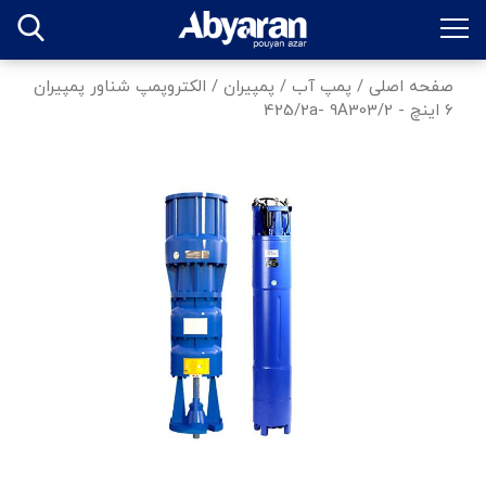
صفحه اصلی
/
پمپ آب
/
پمپیران
/
الکتروپمپ شناور پمپیران
6 اینچ - 425/2a- 9A303/2