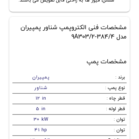
مشکل، فیوز ها به راحتی قابل تعویض می باشند.
مشخصات فنی الکتروپمپ شناور پمپیران
مدل 384/4-9A303/2
مشخصات پمپ
برند
:
پمپیران
نوع پمپ
:
شناور
قطر چاه
:
12 in
قطر لوله
:
5 in
توان
:
30 kW
توان
:
41 hp