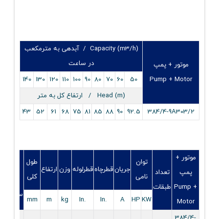
Capacity (m3/h) / آبدهی به مترمکعب
در ساعت
موتور + پمپ
140
130
120
110
100
90
80
70
60
50
Pump + Motor
Head (m) / ارتفاع کل به متر
43
52
61
68
75
81
85
88
90
92.5
384/4-9A303/2
موتور +
توان
طول
قطر
جریان
قطرچاه
قطرلوله
وزن
ارتفاع
پمپ
تعداد
نامی
کلی
نامی
Pump +
طبقات
سوپاپ
mm
m
kg
.In
.In
A
HP
KW
Motor
384/4-