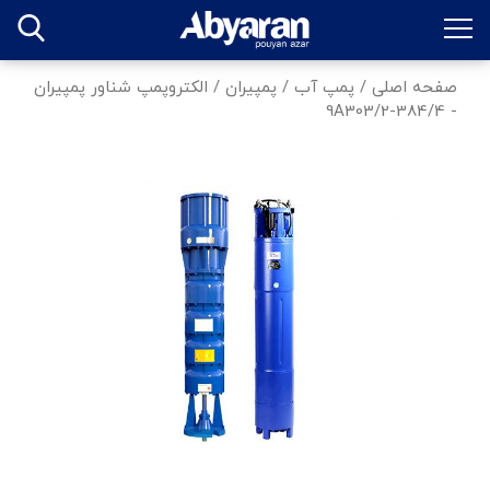
صفحه اصلی
/
پمپ آب
/
پمپیران
/
الکتروپمپ شناور پمپیران
- 384/4-9A303/2