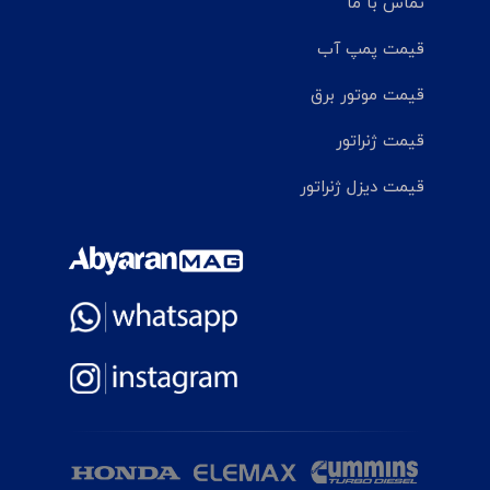
تماس با ما
قیمت پمپ آب
قیمت موتور برق
قیمت ژنراتور
قیمت دیزل ژنراتور