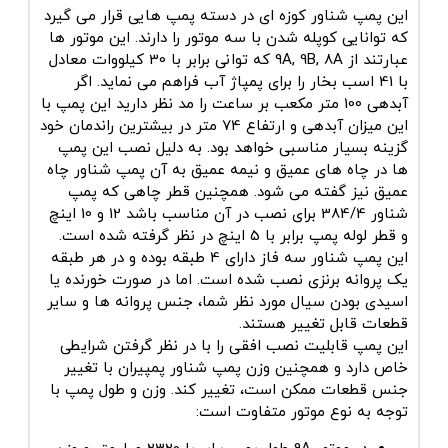
این پمپ شناور کوزه ای در دسته پمپ هایی قرار می گیرد
که توانایی کوپله شدن با سه موتور را دارند. این موتور ها
عبارتند از 9A, 9B, 8A که توانی برابر با 30 کیلووات معادل
با 41 اسب بخار را برای پمپاژ آب فراهم می نماید. اگر
آبدهی 100 متر مکعب بر ساعت را مد نظر دارید این پمپ با
این میزان آبدهی و ارتفاع 74 متر در بیشترین راندمان خود
گزینه بسیار مناسبی خواهد بود. به دلیل نصب این پمپ
ها در چاه های عمیق و نیمه عمیق به آن پمپ شناور چاه
عمیق نیز گفته می شود. همچنین قطر چاهی که پمپ
شناور 384/4 برای نصب در آن مناسب باشد 12 و 10 اینچ
و قطر لوله پمپ برابر با 5 اینچ در نظر گرفته شده است.
این پمپ شناور سه فاز دارای 4 طبقه بوده و در هر طبقه
یک پروانه برنزی نصب شده است. اما در صورت خورنده یا
اسیدی بودن سیال مورد نظر شما، جنس پروانه ها و سایر
قطعات قابل تغییر هستند.
این پمپ قابلیت نصب افقی را با در نظر گرفتن شرایطی
خاص دارد و همچنین وزن پمپ شناور پمپیران با تغییر
جنس قطعات ممکن است، تغییر کند. وزن و طول پمپ با
توجه به نوع موتور متفاوت است: