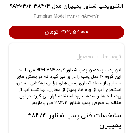
الکتروپمپ شناور پمپیران مدل 384/4-9A303/2
Pumpiran Model 384/4-9A303/2
۳۶۲,۱۵۲,۰۰۰ تومان
توضیحات محصول
این پمپ پنجمین پمپ شناور گروه BPH 384 می باشد.
این گروه 16 مدل پمپ را در بر می گیرد که در بخش های
بسیاری از جمله آبیاری زمین های زراعی، زهکشی معادن،
استخراج آب از چاه ها، پمپاژ از مخازن، برداشت آب از
رودخانه ها و سدها مورد استفاده قرار می گیرد. در این
مقاله به معرفی پمپ شناور 384/4 می پردازیم.
مشخصات فنی پمپ شناور 384/4
پمپیران