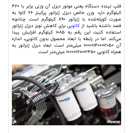
قلپ تپنده دستگاه یعنی موتور دیزل آن وزنی برابر با 420
کیلوگرم دارد. وزن خالص دیزل ژنراتور پرکینز 66 کاوا به
صورت کوپله‌شده با ژنراتور 890 کیلوگرم است. چنانچه
قصد داشته باشید از
کانوپی
برای کاهش نویز دیزل ژنراتور
استفاده کنید، این رقم به 1085 کیلوگرم افزایش پیدا
می‌کند. اما در رابطه با ابعاد محصول بدون کانوپی، اندازه
آن 2050×1400×1000 میلی‌متر است. ابعاد دیزل ژنراتور به
همراه کانوپی 2450×1610×1000 میلی‌متر است.