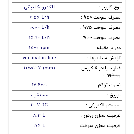
نوع گاورنر
:
الکترومکانیکی
مصرف سوخت 50%
:
7.56 L/h
مصرف سوخت 75%
:
10.80 L/h
مصرف سوخت 100%
:
15.90 L/h
دور بر دقیقه
:
1500 rpm
آرایش سیلندرها
:
vertical in line
قطر سیلندر X کورس
105x127 (mm)
پیستون
:
نسبت تراکم
:
17.25:1
تزریق
:
مستقیم
سیستم الکتریکی
:
12 V.DC
ظرفیت مخزن روغن
:
8.3 L
ظرفیت مخزن سوخت
:
176 L