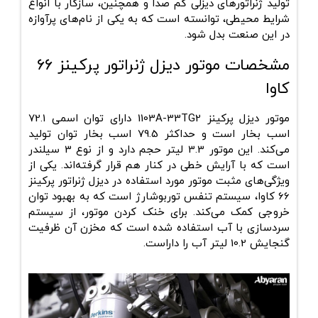
تولید ژنراتورهای دیزلی کم صدا و همچنین، سازگار با انواع
شرایط محیطی، توانسته است که به یکی از نام‌های پرآوازه
در این صنعت بدل شود.
مشخصات موتور دیزل ژنراتور پرکینز 66
کاوا
موتور دیزل پرکینز 1103A-33TG2 دارای توان اسمی 72.1
اسب بخار است و حداکثر 79.5 اسب بخار توان تولید
می‌کند. این موتور 3.3 لیتر حجم دارد و از نوع 3 سیلندر
است که با آرایش خطی در کنار هم قرار گرفته‌اند. یکی از
ویژگی‌های مثبت موتور مورد استفاده در دیزل ژنراتور پرکینز
66 کاوا، سیستم تنفس توربوشارژ است که به بهبود توان
خروجی کمک می‌کند. برای خنک کردن موتور، از سیستم
سردسازی با آب استفاده شده است که مخزن آن ظرفیت
گنجایش 10.2 لیتر آب را داراست.