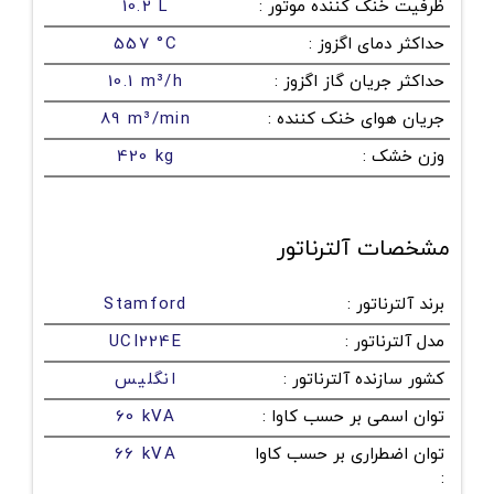
ظرفیت خنک کننده موتور
:
10.2 L
حداکثر دمای اگزوز
:
557 °C
حداکثر جریان گاز اگزوز
:
10.1 m³/h
جریان هوای خنک کننده
:
89 m³/min
وزن خشک
:
420 kg
مشخصات آلترناتور
برند آلترناتور
:
Stamford
مدل آلترناتور
:
UCI224E
کشور سازنده آلترناتور
:
انگلیس
توان اسمی بر حسب کاوا
:
60 kVA
توان اضطراری بر حسب کاوا
66 kVA
: