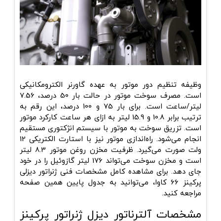
وظیفه تنظیم دور موتور به عهده گاورنر الکترومکانیکی
است. مصرف سوخت موتور در حالت بار 50 درصد، 7.56
لیتر/ساعت است. برای بار 75 و 100 درصد، این رقم به
ترتیب برابر 10.8 و 15.9 لیتر به ازای هر ساعت کارکرد موتور
است. تزریق سوخت به موتور با سیستم انژکتوری مستقیم
انجام می‌شود. راه‌اندازی موتور نیز با استارت الکتریکی 12
ولت صورت می‌گیرد. ظرفیت مخزن روغن موتور 8.3 لیتر
است و مخزن سوخت می‌تواند 176 لیتر گازوئیل را در خود
جای دهد. برای مشاهده کامل
مشخصات فنی ژنراتور دیزلی
پرکینز 66 کاوا
، می‌توانید به جدول پایین همین صفحه
مراجعه کنید.
مشخصات آلترناتور دیزل ژنراتور پرکینز