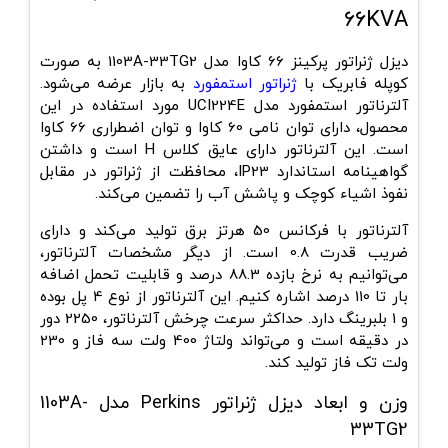
66KVA
دیزل ژنراتور پرکینز 66 کاوا مدل 1103A-33TG2
به صورت
کوپله فابریک با
ژنراتور استمفورد
به بازار عرضه می‌شود.
آلترناتور استمفورد مدل UCI224E مورد استفاده در این
محصول، دارای توان نامی 60 کاوا و توان اضطراری 66 کاوا
است. این آلترناتور دارای عایق کلاس H است و داشتن
گواهینامه استاندارد IP23، محافظت از ژنراتور در مقابل
نفوذ اشیاء کوچک و پاشش آب را تضمین می‌کند.
آلترناتور با فرکانس 50 هرتز برق تولید می‌کند و دارای
ضریب قدرت 0.8 است. از دیگر مشخصات آلترناتور،
می‌توانیم به نرخ بازده 88.3 درصد و قابلیت تحمل اضافه
بار تا 110 درصد اشاره کنیم. این آلترناتور از نوع 4 پل بوده
و 1 بلبرینگ دارد. حداکثر سرعت چرخش آلترناتور، 2250 دور
در دقیقه است و می‌تواند ولتاژ 400 ولت سه فاز و 230
ولت تک فاز تولید کند.
وزن و ابعاد دیزل ژنراتور Perkins مدل 1103A-
33TG2