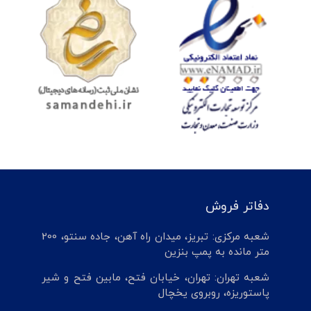
دفاتر فروش
شعبه مرکزی: تبریز، میدان راه آهن، جاده سنتو، 200
متر مانده به پمپ بنزین
شعبه تهران: تهران، خیابان فتح، مابین فتح و شیر
پاستوریزه، روبروی یخچال