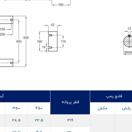
فلنج پمپ
آبده
قطر پروانه
رانش
مکش
450
350
28.5
22.5
319