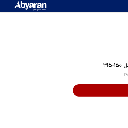
315
P