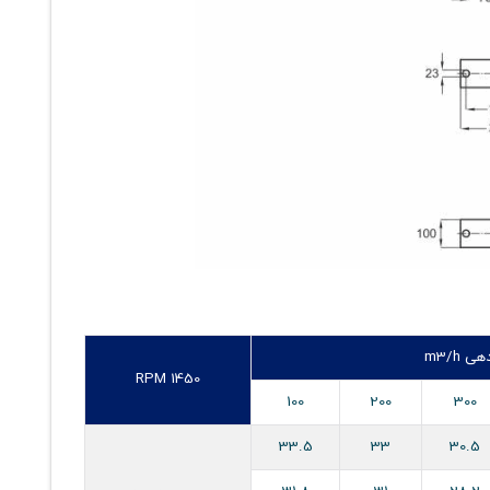
ی m3/h
RPM 1450
100
200
300
33.5
33
30.5