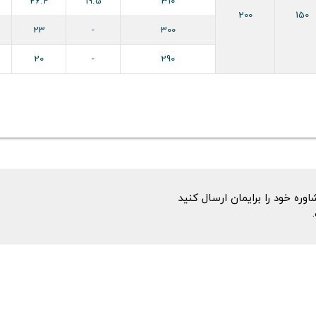
26.2
19.5
310
200
150
23
-
300
20
-
290
ه خود را برایمان ارسال کنید