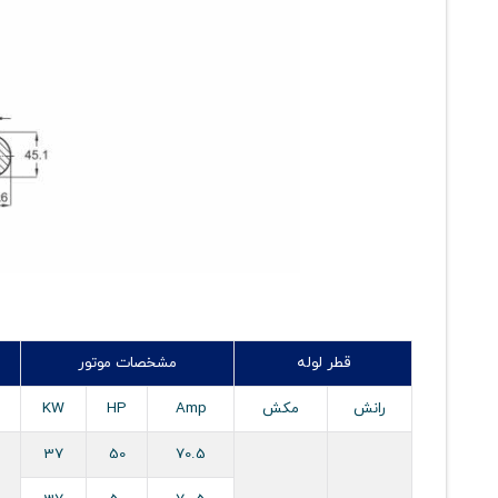
قطر لوله
مشخصات موتور
رانش
مکش
Amp
HP
KW
37
50
70.5