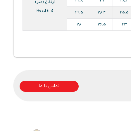
31.8
31
28.2
ارتفاع (متر)
Head (m)
29.5
28.4
25.5
28
26.5
23
تماس با ما