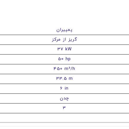
پمپیران
گریز از مرکز
37 kW
50 hp
450 m³/h
33.5 m
6 in
چدن
3