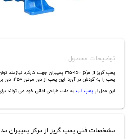
توضیحات محصول
پمپ گریز از مرکز 150-315 پمپیران جهت کارکرد نیازمند توان 30 و 37 کیلووات است. برای اینکه
پمپ را به گردش در آورد. این پمپ از دور موتور 1450 دور بر دقیقه برخوردار است و جهت تامین این دور موتور نیاز است به الکتروموتورهای سه فاز القایی کوپله شود.
این مدل از
پمپ آب
به علت طراحی افقی خود می تواند برای 
مشخصات فنی پمپ گریز از مرکز پمپیران مدل 150-15