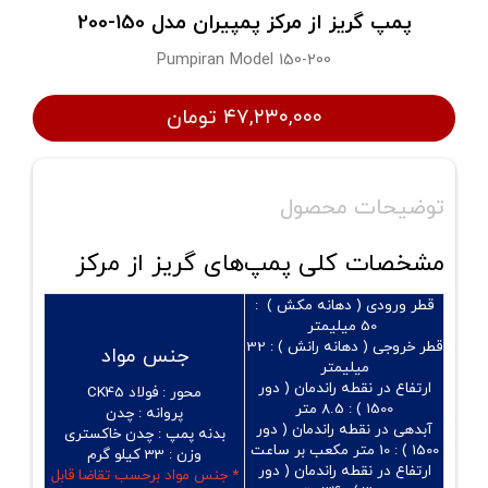
پمپ گریز از مرکز پمپیران مدل 150-200
Pumpiran Model 150-200
۴۷,۲۳۰,۰۰۰ تومان
توضیحات محصول
مشخصات کلی پمپ‌های گریز از مرکز
قطر ورودی ( دهانه مکش ) :
50 میلیمتر
قطر خروجی ( دهانه رانش ) :
32
جنس مواد
میلیمتر
ارتفاع در نقطه راندمان ( دور
محور :
فولاد CK45
1500 ) :
8.5 متر
پروانه :
چدن
آبدهی در نقطه راندمان ( دور
بدنه پمپ :
چدن خاکستری
1500 ) :
10 متر مکعب بر ساعت
وزن :
33 کیلو گرم
ارتفاع در نقطه راندمان ( دور
* جنس مواد برحسب تقاضا قابل