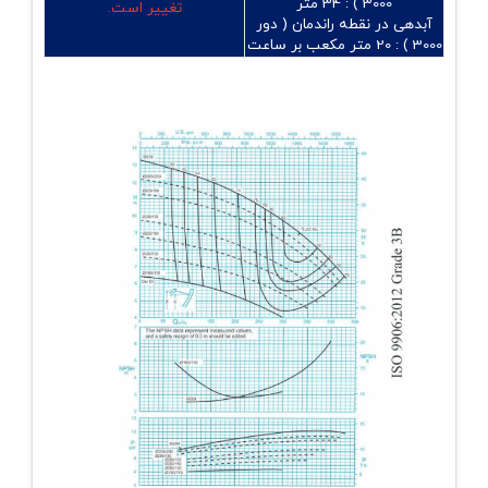
3000 ) :
34 متر
تغییر است.
آبدهی در نقطه راندمان ( دور
3000 ) :
20 متر مکعب بر ساعت