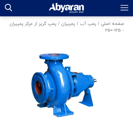
صفحه اصلی
/
پمپ آب
/
پمپیران
/
پمپ گریز از مرکز پمپیران
- 125-250