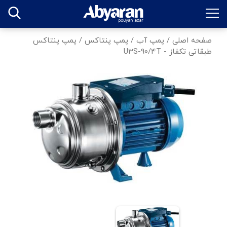
صفحه اصلی
/
پمپ آب
/
پمپ پنتاکس
/
پمپ پنتاکس
طبقاتی تکفاز - U3S-90/4T