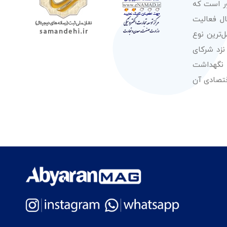
ور است که
صولات از معتبرترین برندهای شناخته شده بین‌المللی را در طول 50 سال فعالیت
‌ترین نوع
نزد شرکای
 نگهداشت
قتصادی آن