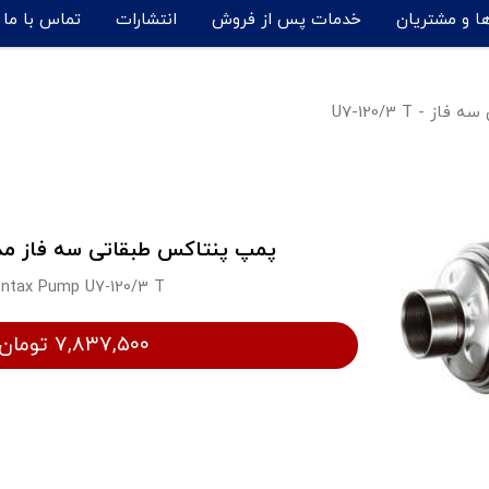
ها و مشتریان
خدمات پس از فروش
انتشارات
تماس با ما
- U7-120/3 T
پمپ پنتاکس طبقاتی سه فاز مدل 120/3 T
ntax Pump U7-120/3 T
۷,۸۳۷,۵۰۰ تومان