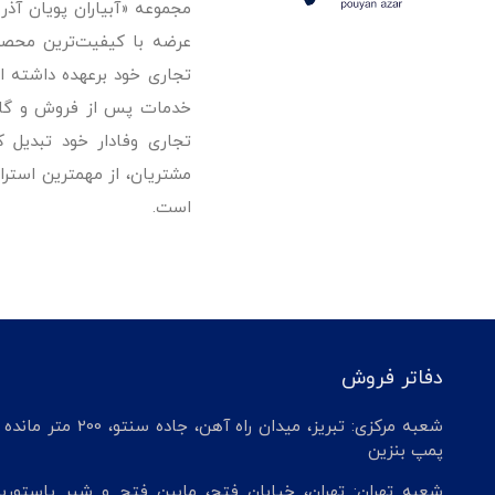
مجموعه «آبیاران پویان آذ
تجاری خود برعهده داشته است
خدمات پس از فروش و گارانت
تجاری وفادار خود تبدیل 
مشتریان، از مهمترین استرا
است.
دفاتر فروش
شعبه مرکزی: تبریز، میدان راه آهن، جاده سنتو، 200 م
پمپ بنزین
شعبه تهران: تهران، خیابان فتح، مابین فتح و شیر پاستوریز