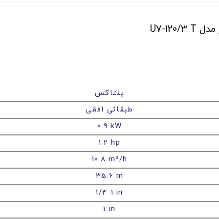
U7-12
پنتاکس
طبقاتی افقی
0.9 kW
1.2 hp
10.8 m³/h
35.6 m
1/4 1 in
1 in