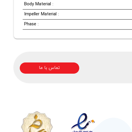
Body Material :
Impeller Material :
Phase :
تماس با ما