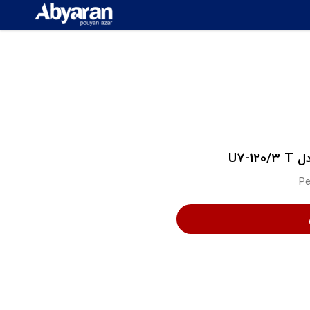
U7-
Pe