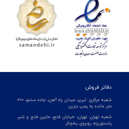
دفاتر فروش
شعبه مرکزی: تبریز، میدان راه آهن، جاده سنتو، 200
متر مانده به پمپ بنزین
شعبه تهران: تهران، خیابان فتح، مابین فتح و شیر
پاستوریزه، روبروی یخچال