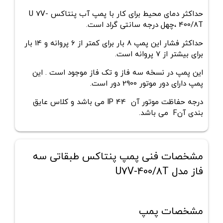
حداکثر دمای محیط برای کار با پمپ آب پنتاکس
U 7V-
400/8T
،چهل
درجه سانتی گراد است.
حداکثر فشار این پمپ 8 بار برای کمتر از 6 پروانه و 14 بار
برای بیشتر از 7 پروانه است.
این پمپ در نسخه سه فاز و تک فاز موجود است . این
پمپ دارای دور موتور 2900 دور است.
درجه حفاظت موتور آن IP 44 می باشد و کلاس عایق
بندی آنF می باشد.
مشخصات فنی پمپ پنتاکس طبقاتی سه
فاز مدل U7V-400/8T
مشخصات پمپ